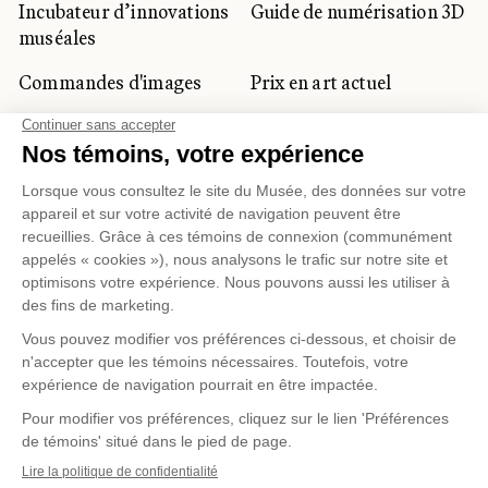
Incubateur d’innovations
Guide de numérisation 3D
muséales
Commandes d'images
Prix en art actuel
Prix Lynne-Cohen
CLIENTÈLE CORPORATIVE
ET PRIVÉE
Location d'espaces
Activités corporatives
Location d'œuvres
Voyagistes et
professionnels du
tourisme
Gestion des témoins
Politique de confidentialité
Conditions d'utilisation
Politique d'achat en ligne