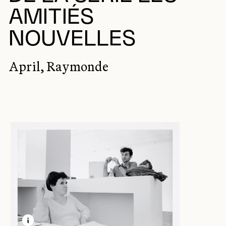
AMITIÉS
NOUVELLES
April, Raymonde
EN SAVOIR PLUS SUR CETTE IMAGE
OUVRIR LA MODALE