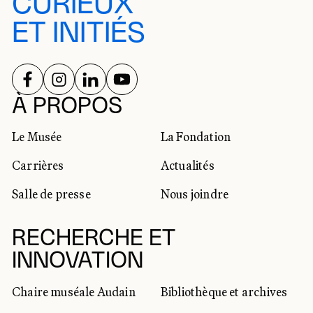
CURIEUX
ET INITIÉS
SUIVEZ-NOUS SUR
SUIVEZ-NOUS SUR
SUIVEZ-NOUS SUR
SUIVEZ-NOUS SUR
RÉSEAUX SOCIAUX
À PROPOS
Le Musée
La Fondation
Carrières
Actualités
Salle de presse
Nous joindre
RECHERCHE ET
INNOVATION
Chaire muséale Audain
Bibliothèque et archives