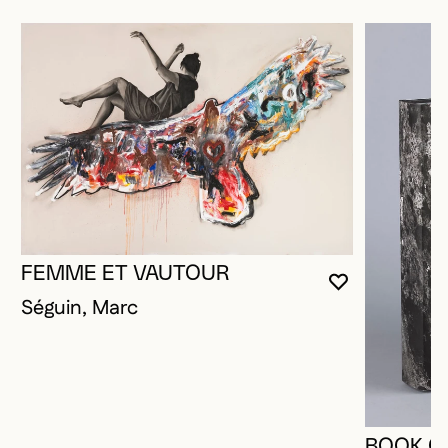
FEMME ET VAUTOUR
VOUS DEVE
FERMER L
OUVRIR LA
Séguin, Marc
BOOK O