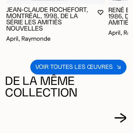
JEAN-CLAUDE ROCHEFORT,
RENÉ B
VOUS DEVE
FERMER L
OUVRIR LA
MONTRÉAL, 1998, DE LA
1986, D
SÉRIE LES AMITIÉS
AMITIÉ
NOUVELLES
April, R
April, Raymonde
VOIR TOUTES LES ŒUVRES
DE LA MÊME
COLLECTION