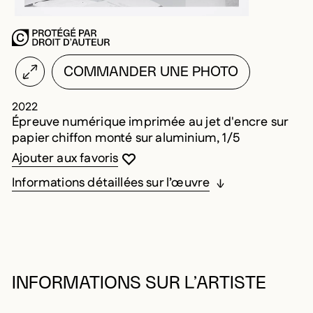
COMMANDER UNE PHOTO
2022
Épreuve numérique imprimée au jet d'encre sur
papier chiffon monté sur aluminium, 1/5
Vous devez être connecté pour ajouter au
Fermer la modale
Ouvrir la modale
Ajouter aux favoris
Informations détaillées sur l’œuvre
INFORMATIONS SUR L’ARTISTE