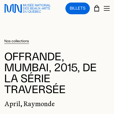
Sauter au menu principal
Sauter au contenu principal
Sauter au pied de page
PANIE
BILLETS
OU
Nos collections
OFFRANDE,
MUMBAI, 2015, DE
LA SÉRIE
TRAVERSÉE
April, Raymonde