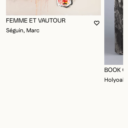
FEMME ET VAUTOUR
VOUS DEVE
FERMER L
OUVRIR LA
Séguin, Marc
BOOK O
Holyoak,