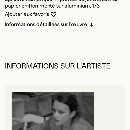
papier chiffon monté sur aluminium, 1/3
Vous devez être connecté pour ajouter au
Fermer la modale
Ouvrir la modale
Ajouter aux favoris
Informations détaillées sur l’œuvre
INFORMATIONS SUR L’ARTISTE