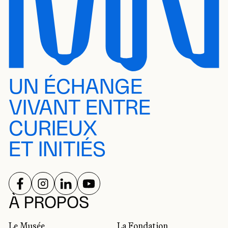
UN ÉCHANGE
VIVANT ENTRE
CURIEUX
ET INITIÉS
SUIVEZ-NOUS SUR
SUIVEZ-NOUS SUR
SUIVEZ-NOUS SUR
SUIVEZ-NOUS SUR
RÉSEAUX SOCIAUX
À PROPOS
Le Musée
La Fondation