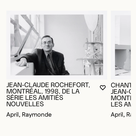
JEAN-CLAUDE ROCHEFORT,
CHANTA
VOUS DEVE
FERMER L
OUVRIR LA
MONTRÉAL, 1998, DE LA
JEAN-C
SÉRIE LES AMITIÉS
MONTRÉA
NOUVELLES
LES AM
April, Raymonde
April, R