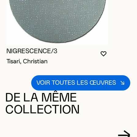
NIGRESCENCE/3
VOUS DEVE
FERMER L
OUVRIR LA
Tisari, Christian
VOIR TOUTES LES ŒUVRES
DE LA MÊME
COLLECTION