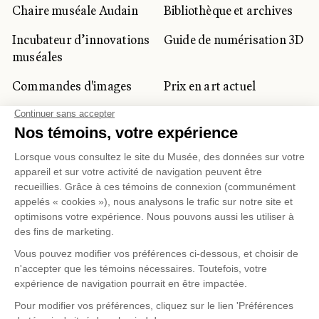
Chaire muséale Audain
Bibliothèque et archives
Incubateur d’innovations
Guide de numérisation 3D
muséales
Commandes d'images
Prix en art actuel
Prix Lynne-Cohen
CLIENTÈLE CORPORATIVE
ET PRIVÉE
Location d'espaces
Activités corporatives
Location d'œuvres
Voyagistes et
professionnels du
tourisme
Gestion des témoins
Politique de confidentialité