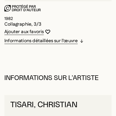
1982
Collagraphie, 3/3
Vous devez être connecté pour ajouter au
Fermer la modale
Ouvrir la modale
Ajouter aux favoris
Informations détaillées sur l’œuvre
INFORMATIONS SUR L’ARTISTE
TISARI, CHRISTIAN