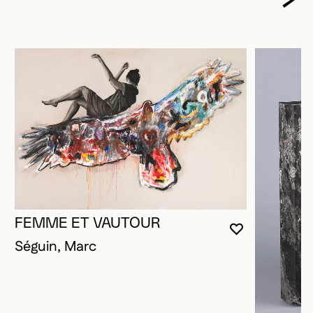
FEMME ET VAUTOUR
VOUS DEVE
FERMER L
OUVRIR LA
Séguin, Marc