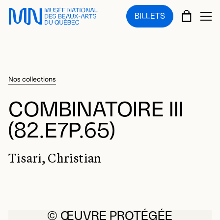
Sauter au menu principal
Sauter au contenu principal
Sauter au pied de page
PANIE
BILLETS
OU
Nos collections
COMBINATOIRE III
(82.E7P.65)
Tisari, Christian
© ŒUVRE PROTÉGÉE