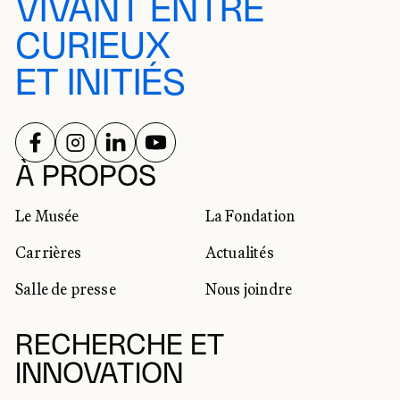
VIVANT ENTRE
CURIEUX
ET INITIÉS
SUIVEZ-NOUS SUR
SUIVEZ-NOUS SUR
SUIVEZ-NOUS SUR
SUIVEZ-NOUS SUR
RÉSEAUX SOCIAUX
À PROPOS
Le Musée
La Fondation
Carrières
Actualités
Salle de presse
Nous joindre
RECHERCHE ET
INNOVATION