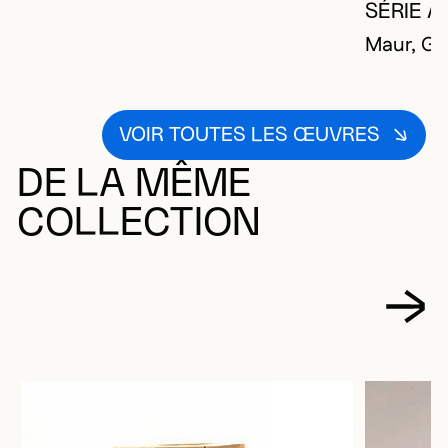
SÉRIE A
Maur, Gio
VOIR TOUTES LES ŒUVRES
DE LA MÊME
COLLECTION