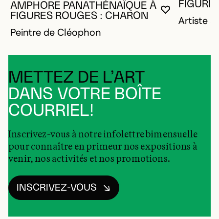
FIGURIN
AMPHORE PANATHÉNAÏQUE À
VOUS DEVE
FERMER L
OUVRIR LA
FIGURES ROUGES : CHARON
Artiste 
Peintre de Cléophon
METTEZ DE L’ART
DANS VOTRE BOÎTE
COURRIEL!
Inscrivez-vous à notre infolettre bimensuelle
pour connaître en primeur nos expositions à
venir, nos activités et nos promotions.
INSCRIVEZ-VOUS