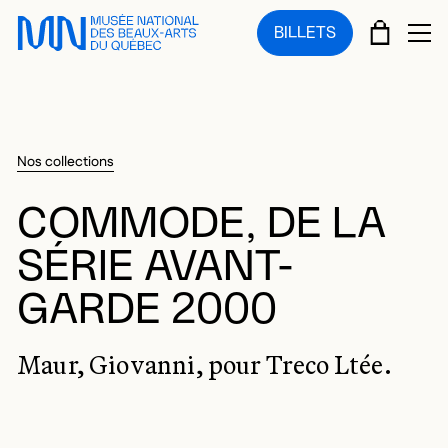
Sauter au menu principal
Sauter au contenu principal
Sauter au pied de page
PANIE
BILLETS
OU
Nos collections
COMMODE, DE LA
SÉRIE AVANT-
GARDE 2000
Maur, Giovanni, pour Treco Ltée.