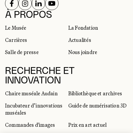
SUIVEZ-NOUS SUR
SUIVEZ-NOUS SUR
SUIVEZ-NOUS SUR
SUIVEZ-NOUS SUR
RÉSEAUX SOCIAUX
À PROPOS
Le Musée
La Fondation
Carrières
Actualités
Salle de presse
Nous joindre
RECHERCHE ET
INNOVATION
Chaire muséale Audain
Bibliothèque et archives
Incubateur d’innovations
Guide de numérisation 3D
muséales
Commandes d'images
Prix en art actuel