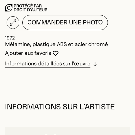
COMMANDER UNE PHOTO
1972
Mélamine, plastique ABS et acier chromé
Vous devez être connecté pour ajouter au
Fermer la modale
Ouvrir la modale
Ajouter aux favoris
Informations détaillées sur l’œuvre
INFORMATIONS SUR L’ARTISTE