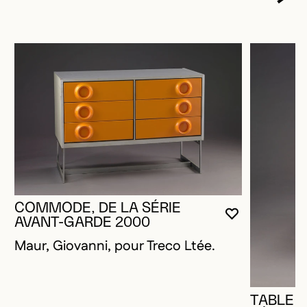
COMMODE, DE LA SÉRIE
VOUS DEVE
FERMER L
OUVRIR LA
AVANT-GARDE 2000
Maur, Giovanni, pour Treco Ltée.
TABLE D