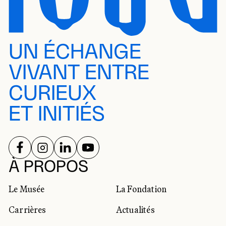
UN ÉCHANGE
VIVANT ENTRE
CURIEUX
ET INITIÉS
SUIVEZ-NOUS SUR
SUIVEZ-NOUS SUR
SUIVEZ-NOUS SUR
SUIVEZ-NOUS SUR
RÉSEAUX SOCIAUX
À PROPOS
Le Musée
La Fondation
Carrières
Actualités