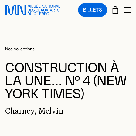
Sauter au menu principal
Sauter au contenu principal
Sauter au pied de page
PANIE
BILLETS
OU
Nos collections
CONSTRUCTION À
LA UNE... Nº 4 (NEW
YORK TIMES)
Charney, Melvin