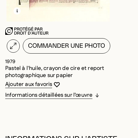
EN SAVOIR PLUS SUR CETTE IMAGE
OUVRIR LA MODALE
COMMANDER UNE PHOTO
1979
Pastel à l'huile, crayon de cire et report
photographique sur papier
Vous devez être connecté pour ajouter au
Fermer la modale
Ouvrir la modale
Ajouter aux favoris
Informations détaillées sur l’œuvre