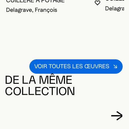
CUILLÈRE À POTAGE
VOUS DEVE
FERMER L
OUVRIR LA
Delagrav
Delagrave, François
VOIR TOUTES LES ŒUVRES
DE LA MÊME
COLLECTION