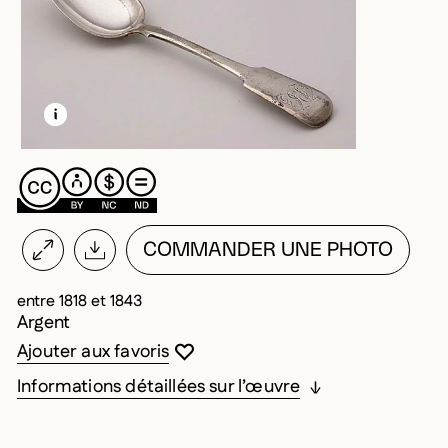
EN SAVOIR PLUS SUR CETTE IMAGE
OUVRIR LA MODALE
COMMANDER UNE PHOTO
entre 1818 et 1843
Argent
Vous devez être connecté pour ajouter au
Fermer la modale
Ouvrir la modale
Ajouter aux favoris
Informations détaillées sur l’œuvre