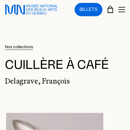
Sauter au menu principal
Sauter au contenu principal
Sauter au pied de page
PANIE
BILLETS
OU
Nos collections
CUILLÈRE À CAFÉ
Delagrave, François