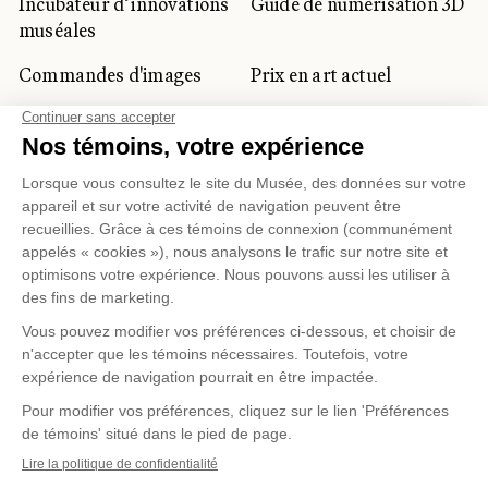
Incubateur d’innovations
Guide de numérisation 3D
muséales
Commandes d'images
Prix en art actuel
Prix Lynne-Cohen
CLIENTÈLE CORPORATIVE
ET PRIVÉE
Location d'espaces
Activités corporatives
Location d'œuvres
Voyagistes et
professionnels du
tourisme
Gestion des témoins
Politique de confidentialité
Conditions d'utilisation
Politique d'achat en ligne