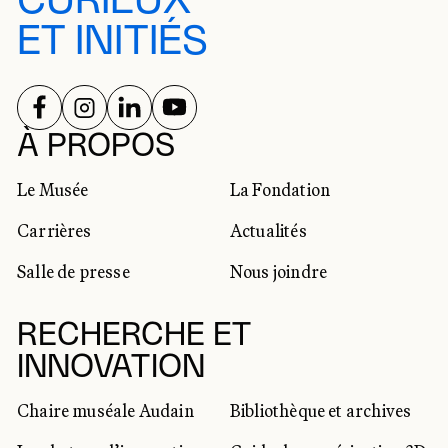
CURIEUX
ET INITIÉS
SUIVEZ-NOUS SUR
SUIVEZ-NOUS SUR
SUIVEZ-NOUS SUR
SUIVEZ-NOUS SUR
RÉSEAUX SOCIAUX
À PROPOS
Le Musée
La Fondation
Carrières
Actualités
Salle de presse
Nous joindre
RECHERCHE ET
INNOVATION
Chaire muséale Audain
Bibliothèque et archives