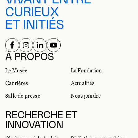
CURIEUX
ET INITIÉS
SUIVEZ-NOUS SUR
SUIVEZ-NOUS SUR
SUIVEZ-NOUS SUR
SUIVEZ-NOUS SUR
RÉSEAUX SOCIAUX
À PROPOS
Le Musée
La Fondation
Carrières
Actualités
Salle de presse
Nous joindre
RECHERCHE ET
INNOVATION