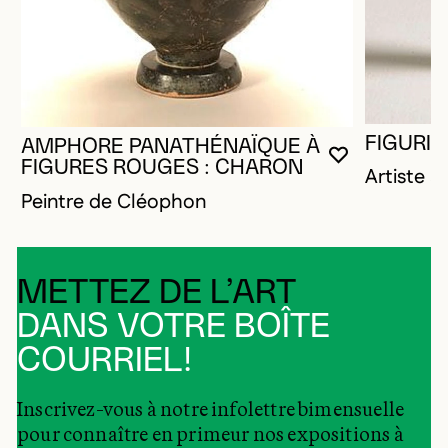
FIGURIN
AMPHORE PANATHÉNAÏQUE À
VOUS DEVE
FERMER L
OUVRIR LA
FIGURES ROUGES : CHARON
Artiste 
Peintre de Cléophon
METTEZ DE L’ART
DANS VOTRE BOÎTE
COURRIEL!
Inscrivez-vous à notre infolettre bimensuelle
pour connaître en primeur nos expositions à