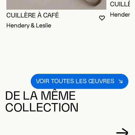
CUILLÈR
Hendery 
CUILLÈRE À CAFÉ
VOUS DEVE
FERMER L
OUVRIR LA
Hendery & Leslie
VOIR TOUTES LES ŒUVRES
DE LA MÊME
COLLECTION