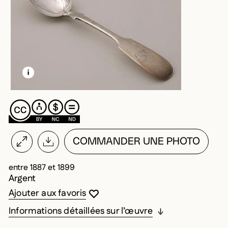
EN SAVOIR PLUS SUR CETTE IMAGE
OUVRIR LA MODALE
COMMANDER UNE PHOTO
entre 1887 et 1899
Argent
Vous devez être connecté pour ajouter au
Fermer la modale
Ouvrir la modale
Ajouter aux favoris
Informations détaillées sur l’œuvre