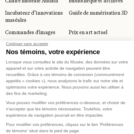
Chaire muséale Audain
Bibliothèque et archives
Incubateur d’innovations
Guide de numérisation 3D
muséales
Commandes d'images
Prix en art actuel
Prix Lynne-Cohen
CLIENTÈLE CORPORATIVE
ET PRIVÉE
Location d'espaces
Activités corporatives
Location d'œuvres
Voyagistes et
professionnels du
tourisme
Gestion des témoins
Politique de confidentialité