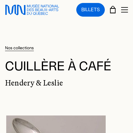
Sauter au menu principal
Sauter au contenu principal
Sauter au pied de page
PANIE
BILLETS
OU
Nos collections
CUILLÈRE À CAFÉ
Hendery & Leslie