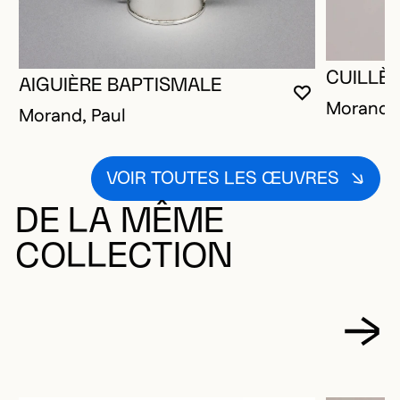
CUILLÈ
AIGUIÈRE BAPTISMALE
VOUS DEVE
FERMER L
OUVRIR LA
Morand, 
Morand, Paul
VOIR TOUTES LES ŒUVRES
DE LA MÊME
COLLECTION