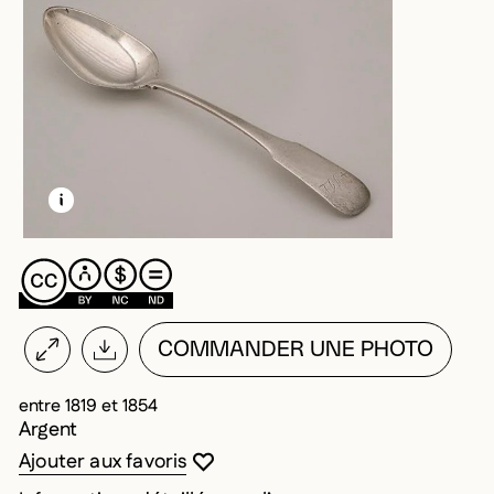
EN SAVOIR PLUS SUR CETTE IMAGE
OUVRIR LA MODALE
COMMANDER UNE PHOTO
entre 1819 et 1854
Argent
Vous devez être connecté pour ajouter au
Fermer la modale
Ouvrir la modale
Ajouter aux favoris