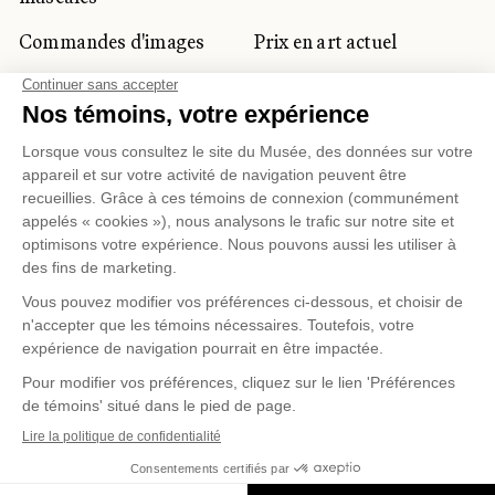
Commandes d'images
Prix en art actuel
Prix Lynne-Cohen
CLIENTÈLE CORPORATIVE
ET PRIVÉE
Location d'espaces
Activités corporatives
Location d'œuvres
Voyagistes et
professionnels du
tourisme
Gestion des témoins
Politique de confidentialité
Conditions d'utilisation
Politique d'achat en ligne
© 2026 MUSÉE NATIONAL DES BEAUX-ARTS DU