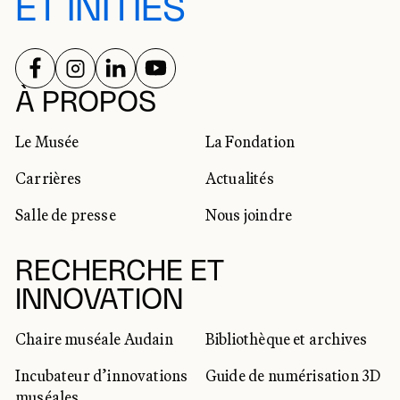
ET INITIÉS
SUIVEZ-NOUS SUR
SUIVEZ-NOUS SUR
SUIVEZ-NOUS SUR
SUIVEZ-NOUS SUR
RÉSEAUX SOCIAUX
À PROPOS
Le Musée
La Fondation
Carrières
Actualités
Salle de presse
Nous joindre
RECHERCHE ET
INNOVATION
Chaire muséale Audain
Bibliothèque et archives
Incubateur d’innovations
Guide de numérisation 3D
muséales