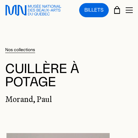
Sauter au menu principal
Sauter au contenu principal
Sauter au pied de page
PANIE
BILLETS
OU
Nos collections
CUILLÈRE À
POTAGE
Morand, Paul