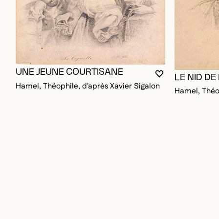
UNE JEUNE COURTISANE
LE NID D
VOUS DEVEZ ÊT
FERMER LA MO
OUVRIR LA MO
Hamel, Théophile, d'après Xavier Sigalon
Hamel, Théo