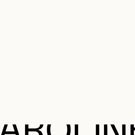
MENU SE
anifier votre visite
Programmation
Œuvres et artistes
Éducation et 
MENU PRI
 TÊTU E
CAROLIN