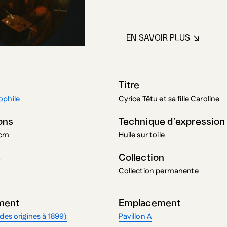
EN SAVOIR PLUS
À PROPOS DE H
Titre
ophile
Cyrice Têtu et sa fille Caroline
ons
Technique d’expression
 cm
Huile sur toile
s
Collection
Collection permanente
ment
Emplacement
des origines à 1899)
Pavillon A
 Référence culturelle
Mention