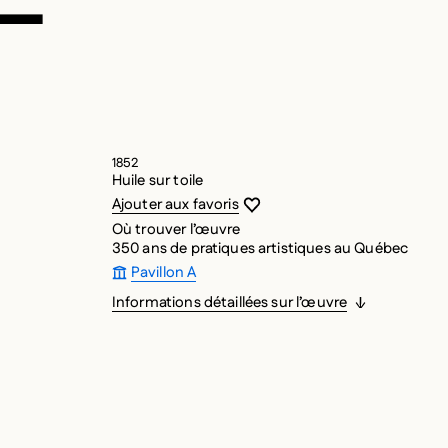
1852
Huile sur toile
Vous devez être connecté pour ajouter
Fermer la modale
Ouvrir la modale
Ajouter aux favoris
Où trouver l’œuvre
350 ans de pratiques artistiques au Québec
Pavillon A
Informations détaillées sur l’œuvre