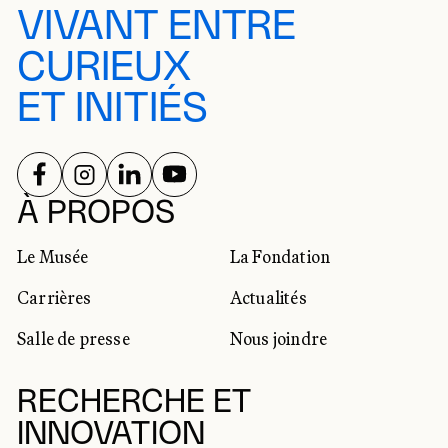
VIVANT ENTRE
CURIEUX
ET INITIÉS
SUIVEZ-NOUS SUR
SUIVEZ-NOUS SUR
SUIVEZ-NOUS SUR
SUIVEZ-NOUS SUR
RÉSEAUX SOCIAUX
À PROPOS
Le Musée
La Fondation
Carrières
Actualités
Salle de presse
Nous joindre
RECHERCHE ET
INNOVATION