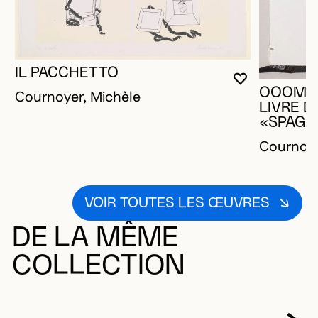
IL PACCHETTO
VOUS DEVE
FERMER L
OUVRIR LA
OOOM H
Cournoyer, Michèle
LIVRE D
«SPAGH
Cournoye
VOIR TOUTES LES ŒUVRES
DE LA MÊME
COLLECTION