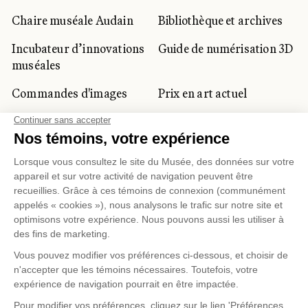
Chaire muséale Audain
Bibliothèque et archives
Incubateur d’innovations
Guide de numérisation 3D
muséales
Commandes d'images
Prix en art actuel
Prix Lynne-Cohen
CLIENTÈLE CORPORATIVE
ET PRIVÉE
Location d'espaces
Activités corporatives
Location d'œuvres
Voyagistes et
professionnels du
tourisme