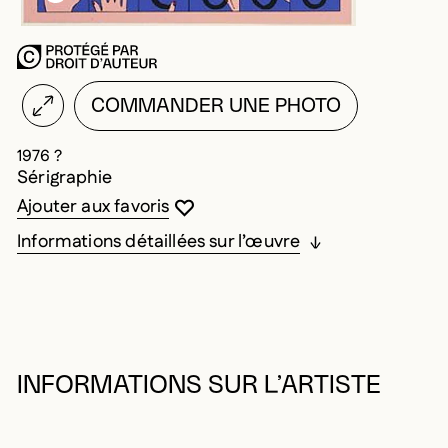
COMMANDER UNE PHOTO
1976 ?
Sérigraphie
Vous devez être connecté pour ajouter au
Fermer la modale
Ouvrir la modale
Ajouter aux favoris
Informations détaillées sur l’œuvre
INFORMATIONS SUR L’ARTISTE