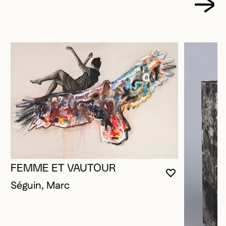
FEMME ET VAUTOUR
VOUS DEVE
FERMER L
OUVRIR LA
Séguin, Marc