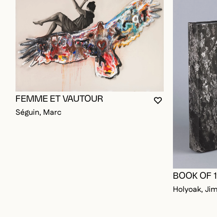
FEMME ET VAUTOUR
VOUS DEVEZ ÊT
FERMER LA MO
OUVRIR LA MO
Séguin, Marc
BOOK OF 
Holyoak, Ji