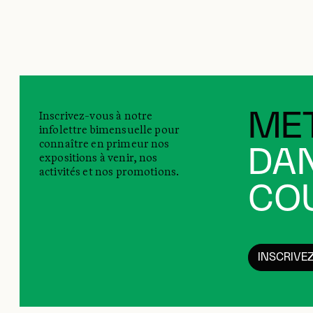
Inscrivez-vous à notre
MET
infolettre bimensuelle pour
connaître en primeur nos
DAN
expositions à venir, nos
activités et nos promotions.
COU
INSCRIVE