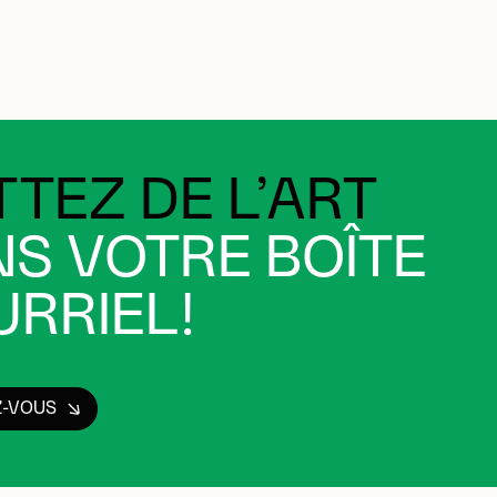
TEZ DE L’ART
S VOTRE BOÎTE
RRIEL!
Z-VOUS