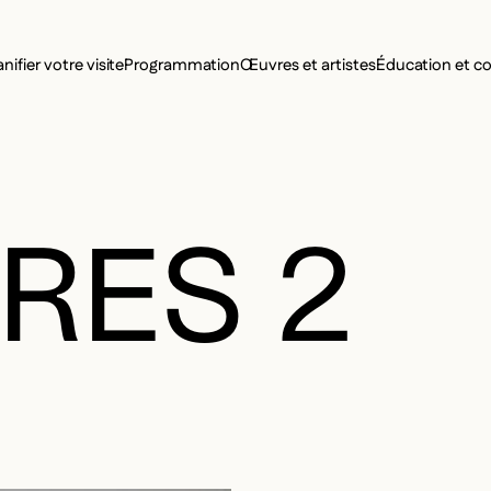
MENU SE
anifier votre visite
Programmation
Œuvres et artistes
Éducation et 
MENU PRI
RES 2