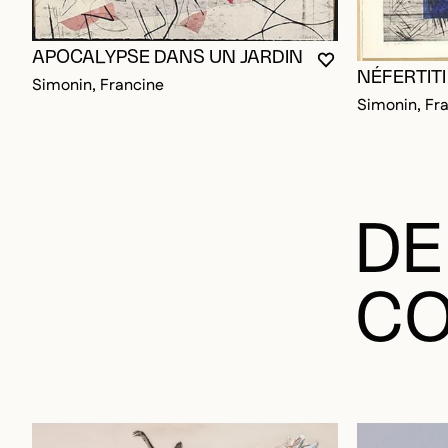
APOCALYPSE DANS UN JARDIN
VOUS DEVEZ ÊT
FERMER LA MO
OUVRIR LA MO
NÉFERTITI
Simonin, Francine
Simonin, Fr
DE
CO