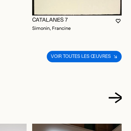
CATALANES 7
C
VOUS
FERM
OUVR
OUR AJOUTER AUX FAVORIS
Simonin, Francine
S
VOIR TOUTES LES ŒUVRES