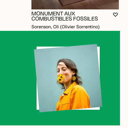
P
A
E
MONUMENT AUX
VOUS
FERM
OUVR
COMBUSTIBLES FOSSILES
Sorenson, Oli (Olivier Sorrentino)