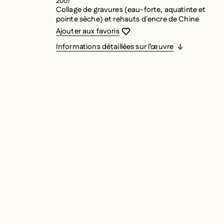
2001
Collage de gravures (eau-forte, aquatinte et
pointe sèche) et rehauts d'encre de Chine
Vous devez être connecté pour ajouter
Fermer la modale
Ouvrir la modale
Ajouter aux favoris
Informations détaillées sur l’œuvre