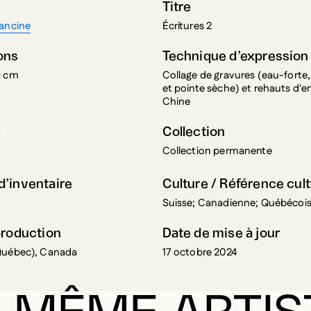
Titre
rancine
Écritures 2
ons
Technique d’expression
9 cm
Collage de gravures (eau-forte,
et pointe sèche) et rehauts d'e
Chine
s
Collection
Collection permanente
’inventaire
Culture / Référence cult
Suisse; Canadienne; Québécoi
production
Date de mise à jour
Québec), Canada
17 octobre 2024