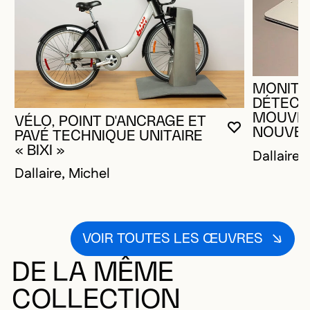
MONITE
DÉTECT
MOUVE
VÉLO, POINT D'ANCRAGE ET
NOUVEA
VOUS DEVE
FERMER L
OUVRIR LA
PAVÉ TECHNIQUE UNITAIRE
« BIXI »
Dallaire,
Dallaire, Michel
VOIR TOUTES LES ŒUVRES
DE LA MÊME
COLLECTION