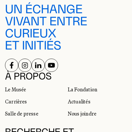
UN ÉCHANGE
VIVANT ENTRE
CURIEUX
ET INITIÉS
SUIVEZ-NOUS SUR
SUIVEZ-NOUS SUR
SUIVEZ-NOUS SUR
SUIVEZ-NOUS SUR
RÉSEAUX SOCIAUX
À PROPOS
Le Musée
La Fondation
Carrières
Actualités
Salle de presse
Nous joindre