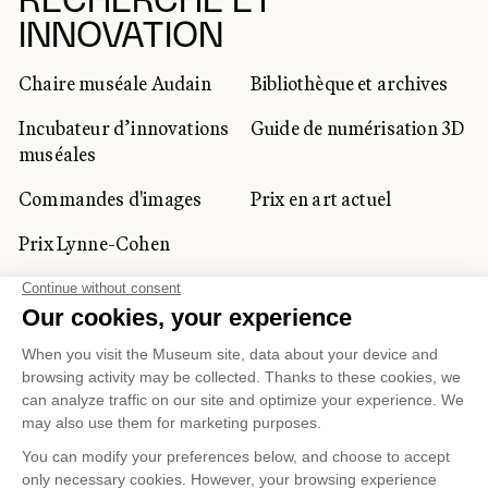
RECHERCHE ET
INNOVATION
Chaire muséale Audain
Bibliothèque et archives
Incubateur d’innovations
Guide de numérisation 3D
muséales
Commandes d'images
Prix en art actuel
Prix Lynne-Cohen
CLIENTÈLE CORPORATIVE
ET PRIVÉE
Location d'espaces
Activités corporatives
Location d'œuvres
Voyagistes et
professionnels du