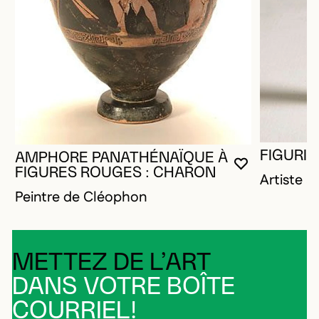
FIGURIN
AMPHORE PANATHÉNAÏQUE À
VOUS DEVE
FERMER L
OUVRIR LA
FIGURES ROUGES : CHARON
Artiste 
Peintre de Cléophon
METTEZ DE L’ART
DANS VOTRE BOÎTE
COURRIEL!