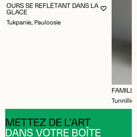
OURS SE REFLÉTANT DANS LA
VOUS DEVE
FERMER L
OUVRIR LA
GLACE
Tukpanie, Pauloosie
FAMILL
Tunnillie
METTEZ DE L’ART
DANS VOTRE BOÎTE