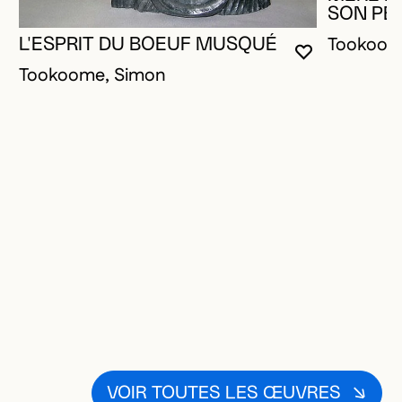
SON PET
Tookoom
L'ESPRIT DU BOEUF MUSQUÉ
VOUS DEVE
FERMER L
OUVRIR LA
Tookoome, Simon
VOIR TOUTES LES ŒUVRES