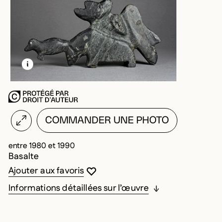
EN SAVOIR PLUS SUR CETTE IMAGE
OUVRIR LA MODALE
COMMANDER UNE PHOTO
entre 1980 et 1990
Basalte
Vous devez être connecté pour ajouter au
Fermer la modale
Ouvrir la modale
Ajouter aux favoris
Informations détaillées sur l’œuvre