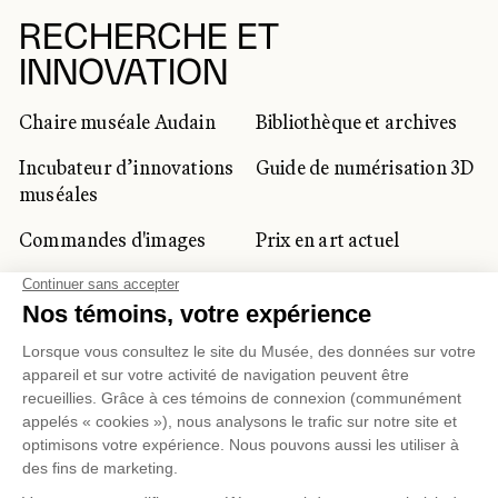
RECHERCHE ET
INNOVATION
Chaire muséale Audain
Bibliothèque et archives
Incubateur d’innovations
Guide de numérisation 3D
muséales
Commandes d'images
Prix en art actuel
Prix Lynne-Cohen
CLIENTÈLE CORPORATIVE
ET PRIVÉE
Location d'espaces
Activités corporatives
Location d'œuvres
Voyagistes et