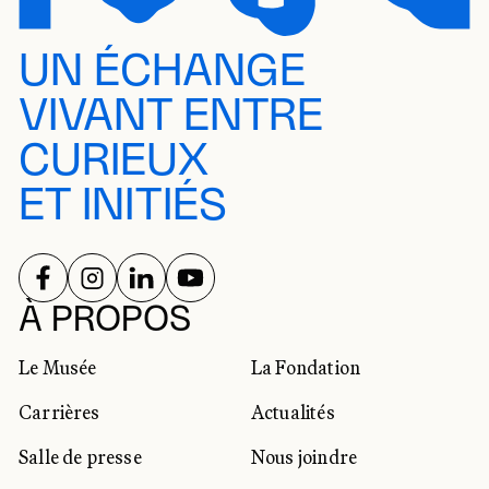
UN ÉCHANGE
VIVANT ENTRE
CURIEUX
ET INITIÉS
SUIVEZ-NOUS SUR
SUIVEZ-NOUS SUR
SUIVEZ-NOUS SUR
SUIVEZ-NOUS SUR
RÉSEAUX SOCIAUX
À PROPOS
Le Musée
La Fondation
Carrières
Actualités
Salle de presse
Nous joindre