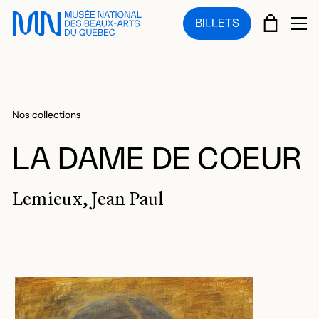
Sauter au menu principal
Sauter au contenu principal
Sauter au pied de page
PANIE
BILLETS
OU
Nos collections
LA DAME DE COEUR
Lemieux, Jean Paul