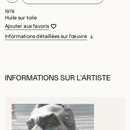
1979
Huile sur toile
Vous devez être connecté pour ajouter au
Fermer la modale
Ouvrir la modale
Ajouter aux favoris
Informations détaillées sur l’œuvre
INFORMATIONS SUR L’ARTISTE