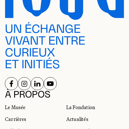
UN ÉCHANGE
VIVANT ENTRE
CURIEUX
ET INITIÉS
SUIVEZ-NOUS SUR
SUIVEZ-NOUS SUR
SUIVEZ-NOUS SUR
SUIVEZ-NOUS SUR
RÉSEAUX SOCIAUX
À PROPOS
Le Musée
La Fondation
Carrières
Actualités