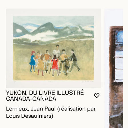
YUKON, DU LIVRE ILLUSTRÉ
VOUS DEVE
FERMER L
OUVRIR LA
CANADA-CANADA
Lemieux, Jean Paul (réalisation par
Louis Desaulniers)