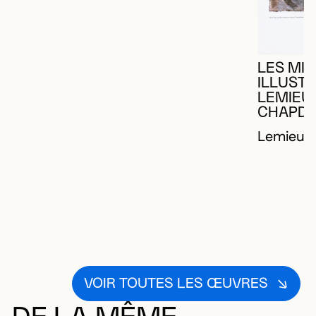
LES MIL
ILLUSTR
LEMIEU
CHAPDE
Lemieux,
VOIR TOUTES LES ŒUVRES