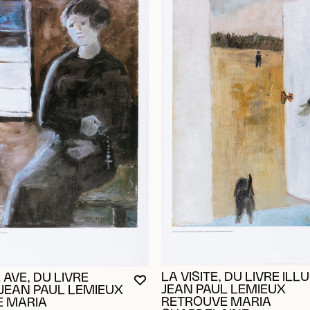
RE CONNECTÉ POUR AJOUTER AUX FAVORIS
DALE
DALE
LA VISITE, DU LIVRE ILL
 AVE, DU LIVRE
VOUS DEVEZ ÊTRE CONNECTÉ P
FERMER LA MODALE
OUVRIR LA MODALE
JEAN PAUL LEMIEUX
 JEAN PAUL LEMIEUX
RETROUVE MARIA
 MARIA