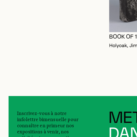
BOOK OF 
Holyoak, Ji
Inscrivez-vous à notre
MET
infolettre bimensuelle pour
connaître en primeur nos
DAN
expositions à venir, nos