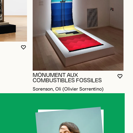
OUR AJOUTER AUX FAVORIS
VOUS DEVEZ ÊTRE CONNECTÉ POUR AJOUTER A
FERMER LA MODALE
OUVRIR LA MODALE
MONUMENT AUX
VOUS
FERM
OUVR
COMBUSTIBLES FOSSILES
Sorenson, Oli (Olivier Sorrentino)