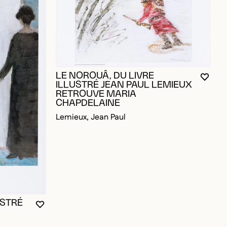
LE NOROUÂ, DU LIVRE
VOUS
FERM
OUVR
ILLUSTRÉ JEAN PAUL LEMIEUX
RETROUVE MARIA
CHAPDELAINE
Lemieux, Jean Paul
L
USTRÉ
VOUS DEVEZ ÊTRE CONNECTÉ POUR AJOUTER A
FERMER LA MODALE
OUVRIR LA MODALE
OUR AJOUTER AUX FAVORIS
D
L