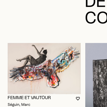
DE
CO
FEMME ET VAUTOUR
VOUS DEVEZ ÊT
FERMER LA MO
OUVRIR LA MO
Séguin, Marc