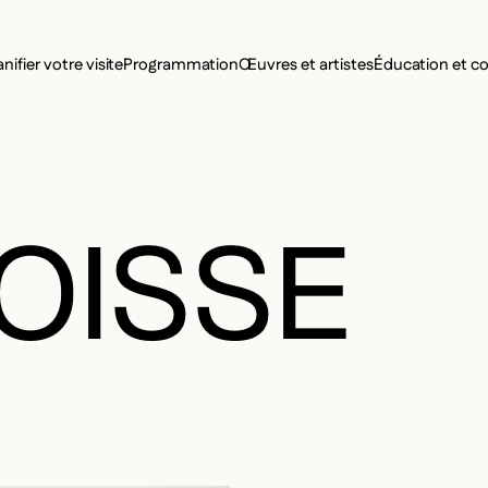
MENU SE
anifier votre visite
Programmation
Œuvres et artistes
Éducation et 
MENU PRI
OISSE