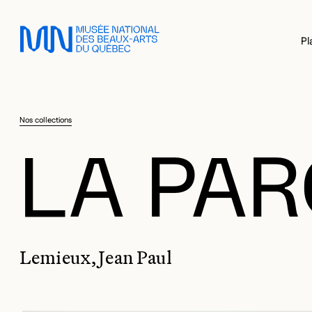
Sauter au menu principal
Sauter au contenu principal
Sauter au pied de page
Pl
Nos collections
LA PAR
Lemieux, Jean Paul