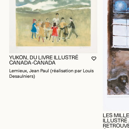
YUKON, DU LIVRE ILLUSTRÉ
VOUS DEVEZ ÊT
FERMER LA MO
OUVRIR LA MO
CANADA-CANADA
Lemieux, Jean Paul (réalisation par Louis
Desaulniers)
LES MILLE
ILLUSTRÉ
RETROUVE