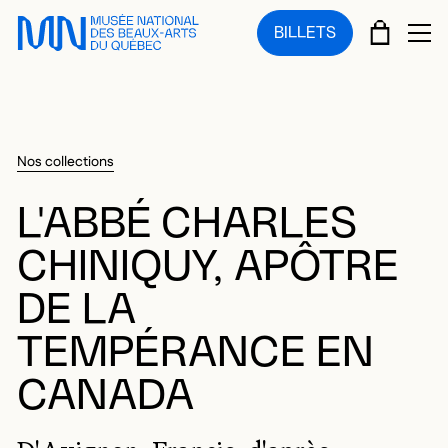
Sauter au menu principal
Sauter au contenu principal
Sauter au pied de page
PANIE
BILLETS
OU
Nos collections
L'ABBÉ CHARLES
CHINIQUY, APÔTRE
DE LA
TEMPÉRANCE EN
CANADA