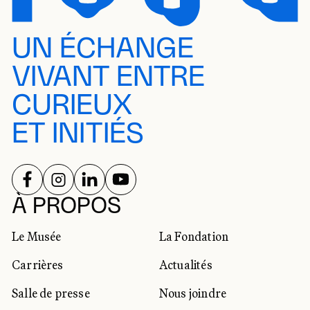
UN ÉCHANGE
VIVANT ENTRE
CURIEUX
ET INITIÉS
SUIVEZ-NOUS SUR
SUIVEZ-NOUS SUR
SUIVEZ-NOUS SUR
SUIVEZ-NOUS SUR
RÉSEAUX SOCIAUX
À PROPOS
Le Musée
La Fondation
Carrières
Actualités
Salle de presse
Nous joindre