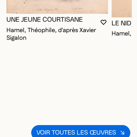
UNE JEUNE COURTISANE
LE NID 
VOUS DEVE
FERMER L
OUVRIR LA
Hamel, Théophile, d'après Xavier
Hamel, T
Sigalon
VOIR TOUTES LES ŒUVRES