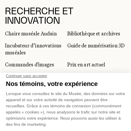
RECHERCHE ET
INNOVATION
Chaire muséale Audain
Bibliothèque et archives
Incubateur d’innovations
Guide de numérisation 3D
muséales
Commandes d'images
Prix en art actuel
Prix Lynne-Cohen
CLIENTÈLE CORPORATIVE
ET PRIVÉE
Location d'espaces
Activités corporatives
Location d'œuvres
Voyagistes et