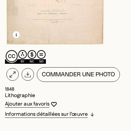
EN SAVOIR PLUS SUR CETTE IMAGE
OUVRIR LA MODALE
COMMANDER UNE PHOTO
1848
Lithographie
Vous devez être connecté pour ajouter au
Fermer la modale
Ouvrir la modale
Ajouter aux favoris
Informations détaillées sur l’œuvre