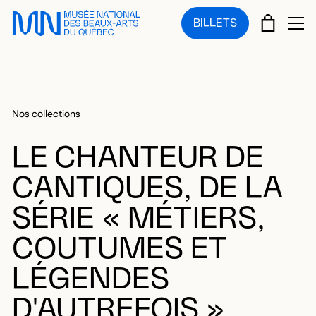
Sauter au menu principal
Sauter au contenu principal
Sauter au pied de page
PANIE
BILLETS
OU
Nos collections
LE CHANTEUR DE
CANTIQUES, DE LA
SÉRIE « MÉTIERS,
COUTUMES ET
LÉGENDES
D'AUTREFOIS »