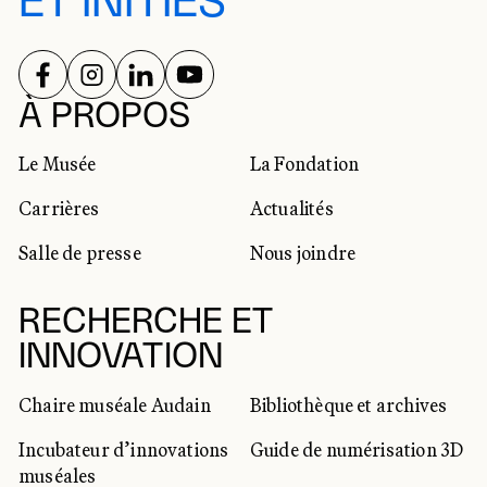
ET INITIÉS
SUIVEZ-NOUS SUR
SUIVEZ-NOUS SUR
SUIVEZ-NOUS SUR
SUIVEZ-NOUS SUR
RÉSEAUX SOCIAUX
À PROPOS
Le Musée
La Fondation
Carrières
Actualités
Salle de presse
Nous joindre
RECHERCHE ET
INNOVATION
Chaire muséale Audain
Bibliothèque et archives
Incubateur d’innovations
Guide de numérisation 3D
muséales