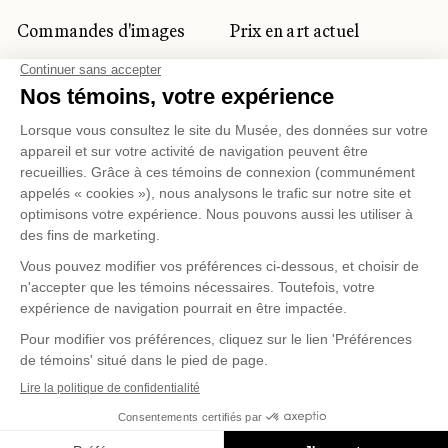
Commandes d'images
Prix en art actuel
Prix Lynne-Cohen
CLIENTÈLE CORPORATIVE
ET PRIVÉE
Location d'espaces
Activités corporatives
Location d'œuvres
Voyagistes et
professionnels du
tourisme
Gestion des témoins
Politique de confidentialité
Conditions d'utilisation
Politique d'achat en ligne
© 2026 MUSÉE NATIONAL DES BEAUX-ARTS DU
QUÉBEC