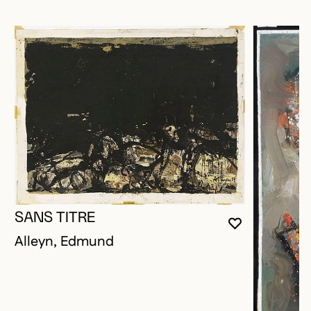
SANS TITRE
VOUS DEVE
FERMER L
OUVRIR LA
Alleyn, Edmund