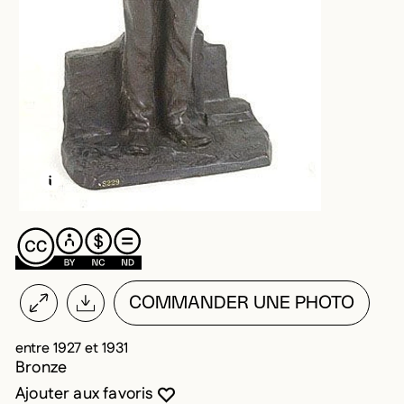
EN SAVOIR PLUS SUR CETTE IMAGE
OUVRIR LA MODALE
COMMANDER UNE PHOTO
entre 1927 et 1931
Bronze
Vous devez être connecté pour ajouter au
Fermer la modale
Ouvrir la modale
Ajouter aux favoris