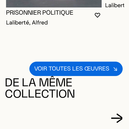
Laliberté
PRISONNIER POLITIQUE
VOUS DEVE
FERMER L
OUVRIR LA
Laliberté, Alfred
VOIR TOUTES LES ŒUVRES
DE LA MÊME
COLLECTION