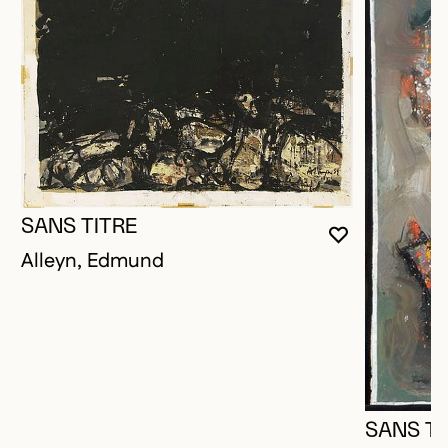
SANS TITRE
VOUS DEVE
FERMER L
OUVRIR LA
Alleyn, Edmund
SANS TI