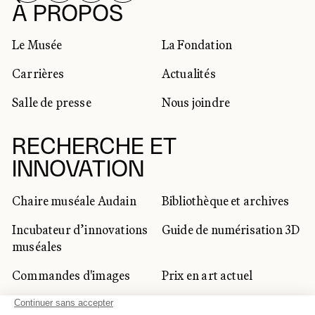
RÉSEAUX SOCIAUX
À PROPOS
Le Musée
La Fondation
Carrières
Actualités
Salle de presse
Nous joindre
RECHERCHE ET
INNOVATION
Chaire muséale Audain
Bibliothèque et archives
Incubateur d’innovations
Guide de numérisation 3D
muséales
Commandes d'images
Prix en art actuel
Prix Lynne-Cohen