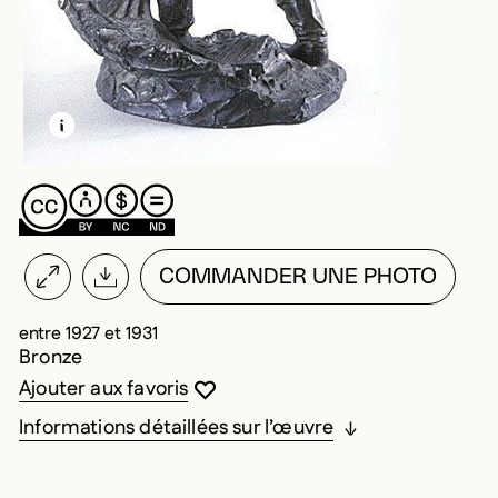
EN SAVOIR PLUS SUR CETTE IMAGE
OUVRIR LA MODALE
COMMANDER UNE PHOTO
entre 1927 et 1931
Bronze
Vous devez être connecté pour ajouter au
Fermer la modale
Ouvrir la modale
Ajouter aux favoris
Informations détaillées sur l’œuvre