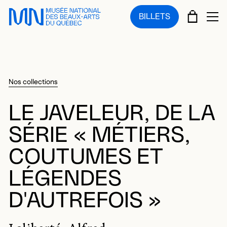
Sauter au menu principal
Sauter au contenu principal
Sauter au pied de page
PANIE
BILLETS
OU
Nos collections
LE JAVELEUR, DE LA
SÉRIE « MÉTIERS,
COUTUMES ET
LÉGENDES
D'AUTREFOIS »