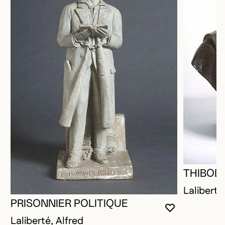
THIBOD
Laliberté
PRISONNIER POLITIQUE
VOUS DEVE
FERMER L
OUVRIR LA
Laliberté, Alfred