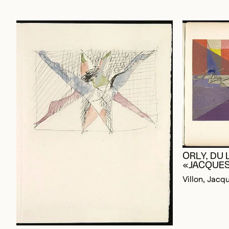
ORLY, DU 
«JACQUES
Villon, Jacq
SANS TITRE, DU LIVRE