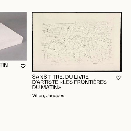
TIN
VOUS DEVEZ ÊTRE CONNECTÉ POUR AJOUTER A
FERMER LA MODALE
OUVRIR LA MODALE
SANS TITRE, DU LIVRE
VOUS
FERM
OUVR
D'ARTISTE «LES FRONTIÈRES
DU MATIN»
OUR AJOUTER AUX FAVORIS
Villon, Jacques