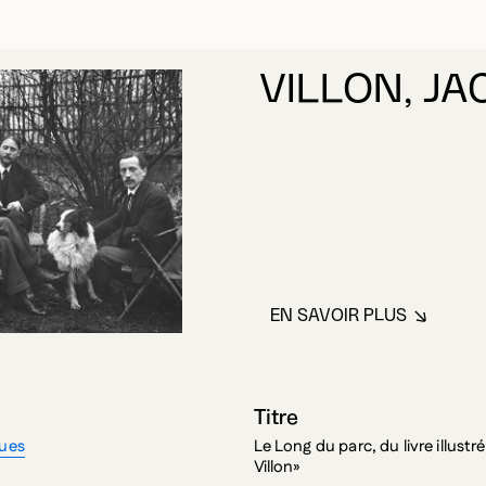
VILLON, J
EN SAVOIR PLUS
À PROPOS DE VI
Titre
ques
Le Long du parc, du livre illust
Villon»