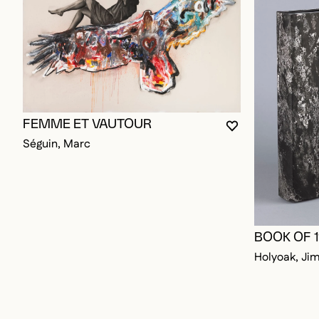
FEMME ET VAUTOUR
VOUS DEVEZ ÊT
FERMER LA MO
OUVRIR LA MO
Séguin, Marc
BOOK OF 
Holyoak, Ji