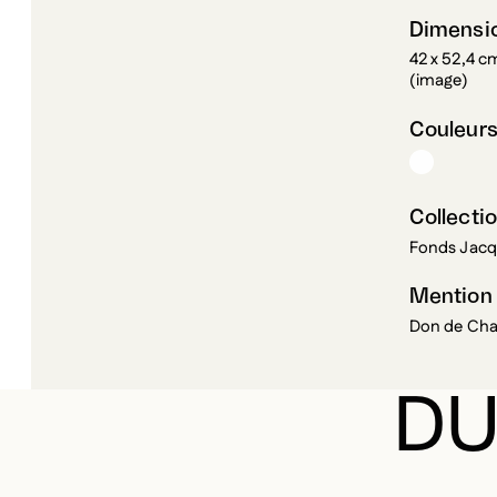
Dimensi
42 x 52,4 c
(image)
Couleur
Collectio
Fonds Jacqu
Mention
Don de Char
DU