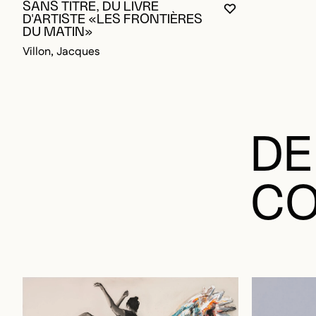
VOUS DEVEZ ÊT
FERMER LA MO
OUVRIR LA MO
D'ARTISTE «LES FRONTIÈRES
DU MATIN»
Villon, Jacques
DE
CO