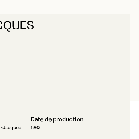
ACQUES
LLON, JACQUES
Date de production
ré «Jacques
1962