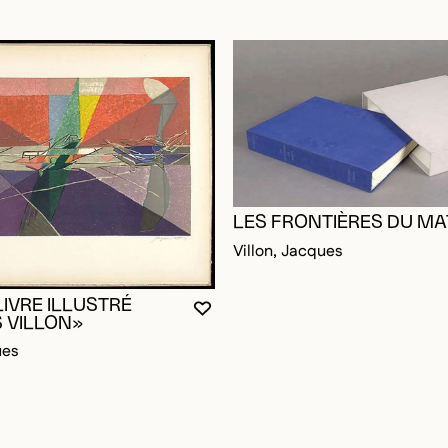
LES FRONTIÈRES DU MA
Villon, Jacques
LIVRE ILLUSTRÉ
VOUS DEVEZ ÊTRE CONNECTÉ P
FERMER LA MODALE
OUVRIR LA MODALE
 VILLON»
ues