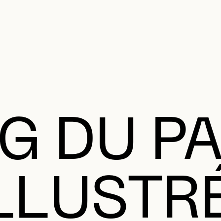
MENU SE
anifier votre visite
Programmation
Œuvres et artistes
Éducation et 
MENU PRI
G DU PA
ILLUSTR