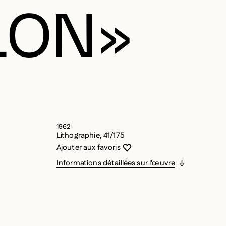
LON»
1962
Lithographie, 41/175
Vous devez être connecté pour ajouter
Fermer la modale
Ouvrir la modale
Ajouter aux favoris
Informations détaillées sur l’œuvre