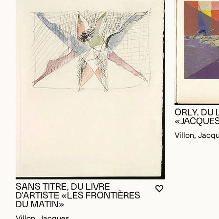
ORLY, DU 
«JACQUES
Villon, Jacq
SANS TITRE, DU LIVRE
VOUS DEVEZ ÊT
FERMER LA MO
OUVRIR LA MO
D'ARTISTE «LES FRONTIÈRES
DU MATIN»
Villon, Jacques