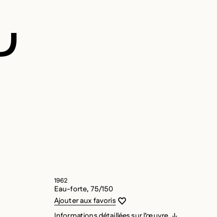
U
1962
Eau-forte, 75/150
Vous devez être connecté pour ajouter
Fermer la modale
Ouvrir la modale
Ajouter aux favoris
Informations détaillées sur l’œuvre