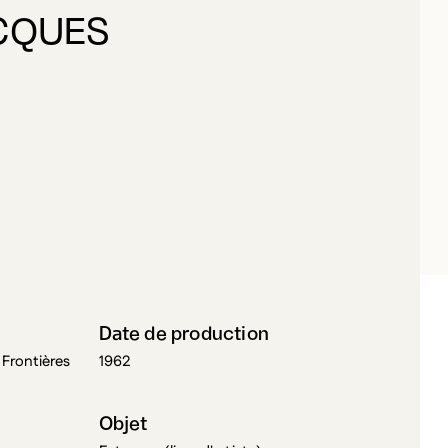
ACQUES
LLON, JACQUES
Date de production
s Frontières
1962
Objet
Estampe (livre d'artiste)