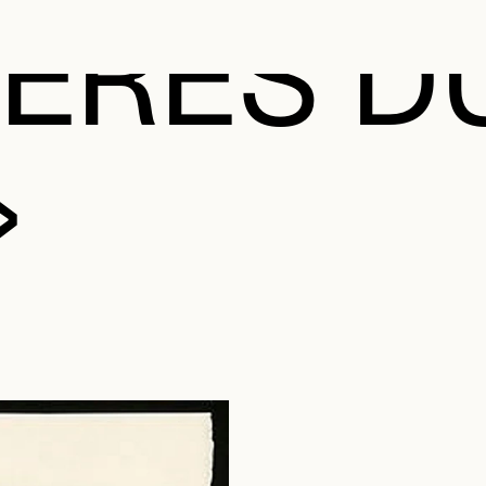
ÈRES D
»