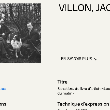
VILLON, J
EN SAVOIR PLUS
À PROPOS DE VI
Titre
ques
Sans titre, du livre d'artiste «Le
du matin»
ons
Technique d’expression
 cm
Eau-forte, 75/150