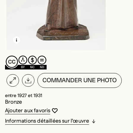
EN SAVOIR PLUS SUR CETTE IMAGE
OUVRIR LA MODALE
COMMANDER UNE PHOTO
entre 1927 et 1931
Bronze
Vous devez être connecté pour ajouter au
Fermer la modale
Ouvrir la modale
Ajouter aux favoris
Informations détaillées sur l’œuvre