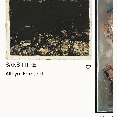
SANS TITRE
VOUS DEVE
FERMER L
OUVRIR LA
Alleyn, Edmund