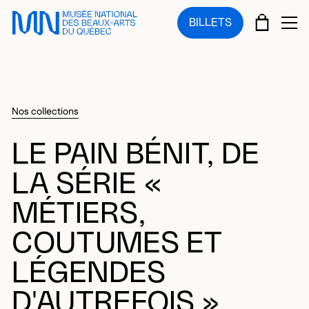
Sauter au menu principal
Sauter au contenu principal
Sauter au pied de page
PANIE
BILLETS
OU
Nos collections
LE PAIN BÉNIT, DE
LA SÉRIE «
MÉTIERS,
COUTUMES ET
LÉGENDES
D'AUTREFOIS »