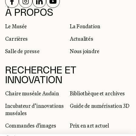
SUIVEZ-NOUS SUR
SUIVEZ-NOUS SUR
SUIVEZ-NOUS SUR
SUIVEZ-NOUS SUR
RÉSEAUX SOCIAUX
À PROPOS
Le Musée
La Fondation
Carrières
Actualités
Salle de presse
Nous joindre
RECHERCHE ET
INNOVATION
Chaire muséale Audain
Bibliothèque et archives
Incubateur d’innovations
Guide de numérisation 3D
muséales
Commandes d'images
Prix en art actuel