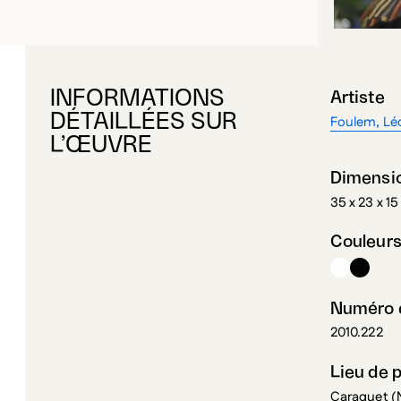
INFORMATIONS
Artiste
DÉTAILLÉES SUR
Foulem, Lé
L’ŒUVRE
Dimensi
35 x 23 x 1
Couleur
Numéro d
2010.222
Lieu de 
Caraquet (