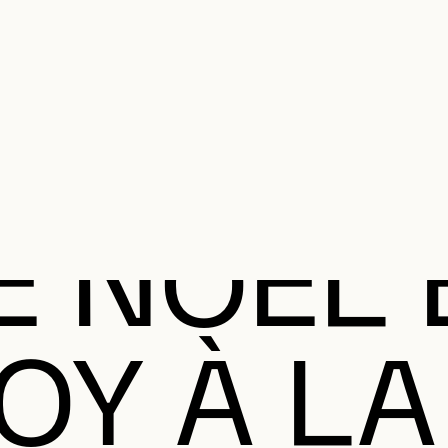
MENU SE
anifier votre visite
Programmation
Œuvres et artistes
Éducation et 
MENU PRI
E NOËL 
OY À LA