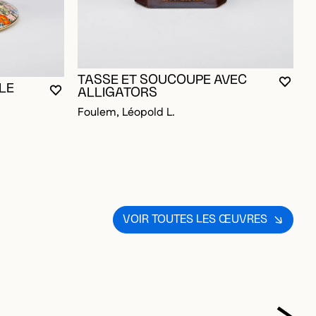
TASSE ET SOUCOUPE AVEC
VOUS
FERM
OUVR
LE
ALLIGATORS
VOUS DEVEZ ÊTRE CONNECTÉ POUR AJOUTER A
FERMER LA MODALE
OUVRIR LA MODALE
A
Foulem, Léopold L.
OUR AJOUTER AUX FAVORIS
F
VOIR TOUTES LES ŒUVRES