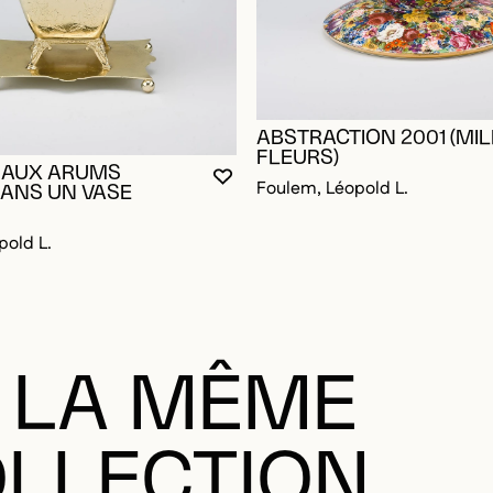
ABSTRACTION 2001 (MIL
FLEURS)
 AUX ARUMS
VOUS DEVEZ ÊTRE CONNECTÉ P
FERMER LA MODALE
OUVRIR LA MODALE
Foulem, Léopold L.
ANS UN VASE
pold L.
 LA MÊME
LLECTION