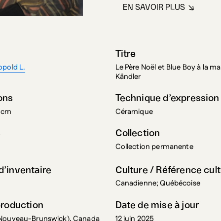
EN SAVOIR PLUS
À PROPOS DE FO
Titre
opold L.
Le Père Noël et Blue Boy à la ma
Kändler
ons
Technique d’expression
5 cm
Céramique
s
Collection
Collection permanente
’inventaire
Culture / Référence cult
Canadienne; Québécoise
production
Date de mise à jour
Nouveau-Brunswick), Canada
12 juin 2025