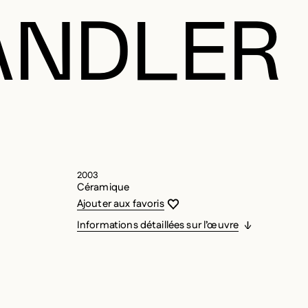
ÄNDLER
2003
Céramique
Vous devez être connecté pour ajouter
Fermer la modale
Ouvrir la modale
Ajouter aux favoris
Informations détaillées sur l’œuvre