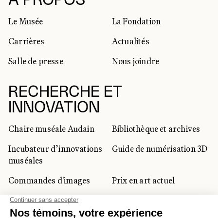
RÉSEAUX SOCIAUX
À PROPOS
Le Musée
La Fondation
Carrières
Actualités
Salle de presse
Nous joindre
RECHERCHE ET
INNOVATION
Chaire muséale Audain
Bibliothèque et archives
Incubateur d’innovations
Guide de numérisation 3D
muséales
Commandes d'images
Prix en art actuel
Prix Lynne-Cohen