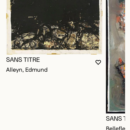
SANS TITRE
VOUS DEVE
FERMER L
OUVRIR LA
Alleyn, Edmund
SANS TI
Bellefleu