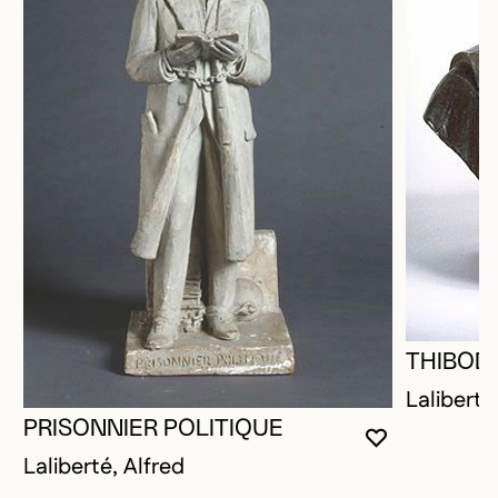
THIBOD
Laliberté
PRISONNIER POLITIQUE
VOUS DEVE
FERMER L
OUVRIR LA
Laliberté, Alfred