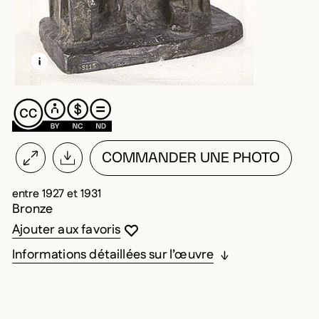
EN SAVOIR PLUS SUR CETTE IMAGE
OUVRIR LA MODALE
COMMANDER UNE PHOTO
entre 1927 et 1931
Bronze
Vous devez être connecté pour ajouter au
Fermer la modale
Ouvrir la modale
Ajouter aux favoris
Informations détaillées sur l’œuvre