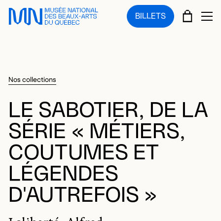
Sauter au menu principal
Sauter au contenu principal
Sauter au pied de page
PANIE
BILLETS
OU
Nos collections
LE SABOTIER, DE LA
SÉRIE « MÉTIERS,
COUTUMES ET
LÉGENDES
D'AUTREFOIS »