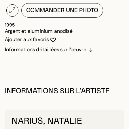
COMMANDER UNE PHOTO
1995
Argent et aluminium anodisé
Vous devez être connecté pour ajouter au
Fermer la modale
Ouvrir la modale
Ajouter aux favoris
Informations détaillées sur l’œuvre
INFORMATIONS SUR L’ARTISTE
NARIUS, NATALIE