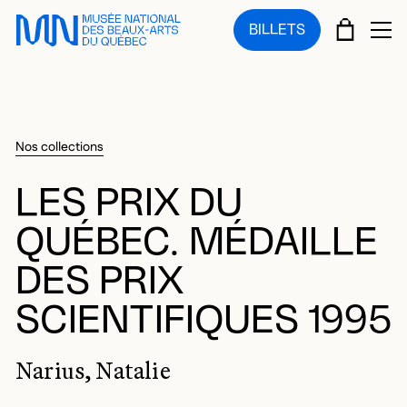
Sauter au menu principal
Sauter au contenu principal
Sauter au pied de page
PANIE
BILLETS
OU
Nos collections
LES PRIX DU
QUÉBEC. MÉDAILLE
DES PRIX
SCIENTIFIQUES 1995
Narius, Natalie