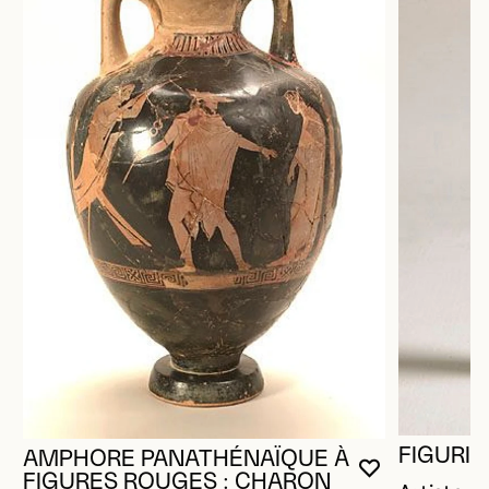
FIGURIN
AMPHORE PANATHÉNAÏQUE À
VOUS DEVE
FERMER L
OUVRIR LA
FIGURES ROUGES : CHARON