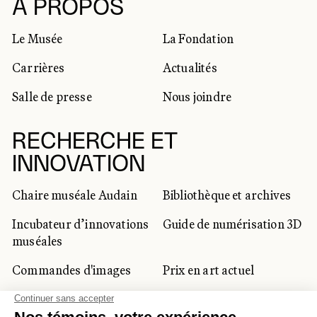
RÉSEAUX SOCIAUX
À PROPOS
Le Musée
La Fondation
Carrières
Actualités
Salle de presse
Nous joindre
RECHERCHE ET
INNOVATION
Chaire muséale Audain
Bibliothèque et archives
Incubateur d’innovations
Guide de numérisation 3D
muséales
Commandes d'images
Prix en art actuel
Prix Lynne-Cohen