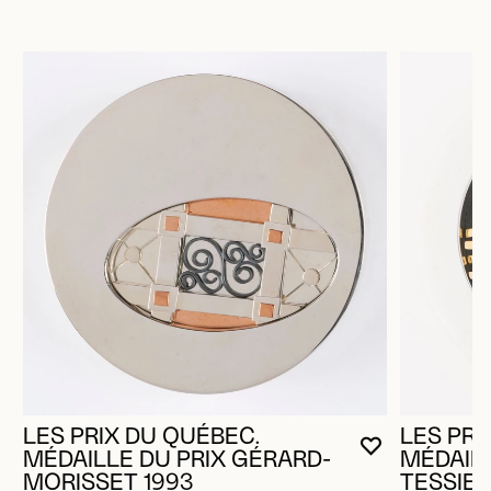
LES PRIX DU QUÉBEC.
LES PRI
VOUS DEVE
FERMER L
OUVRIR LA
MÉDAILLE DU PRIX GÉRARD-
MÉDAILL
MORISSET 1993
TESSIER