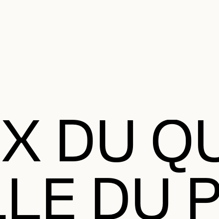
MENU SE
anifier votre visite
Programmation
Œuvres et artistes
Éducation et 
MENU PRI
IX DU Q
LE DU P