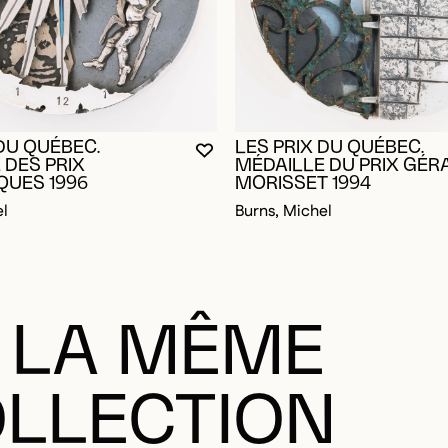
 DU QUÉBEC.
LES PRIX DU QUÉBEC.
VOUS DEVEZ ÊTRE CONNECTÉ P
FERMER LA MODALE
OUVRIR LA MODALE
 DES PRIX
MÉDAILLE DU PRIX GÉR
QUES 1996
MORISSET 1994
el
Burns, Michel
 LA MÊME
LLECTION