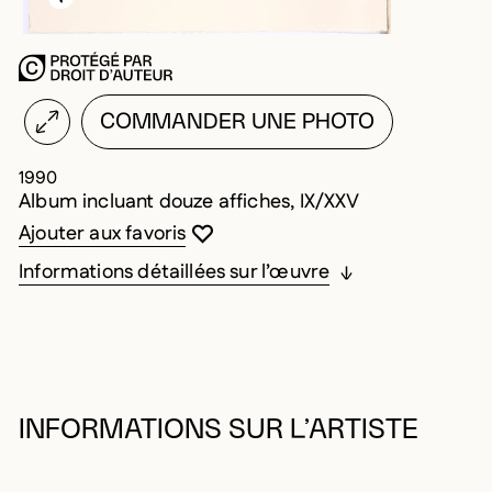
COMMANDER UNE PHOTO
1990
Album incluant douze affiches, IX/XXV
Vous devez être connecté pour ajouter au
Fermer la modale
Ouvrir la modale
Ajouter aux favoris
Informations détaillées sur l’œuvre
INFORMATIONS SUR L’ARTISTE