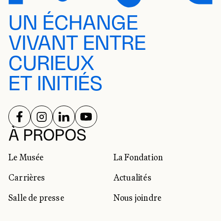
UN ÉCHANGE
VIVANT ENTRE
CURIEUX
ET INITIÉS
SUIVEZ-NOUS SUR
SUIVEZ-NOUS SUR
SUIVEZ-NOUS SUR
SUIVEZ-NOUS SUR
RÉSEAUX SOCIAUX
À PROPOS
Le Musée
La Fondation
Carrières
Actualités
Salle de presse
Nous joindre