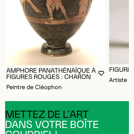
FIGURIN
AMPHORE PANATHÉNAÏQUE À
VOUS DEVE
FERMER L
OUVRIR LA
FIGURES ROUGES : CHARON
Artiste 
Peintre de Cléophon
METTEZ DE L’ART
DANS VOTRE BOÎTE