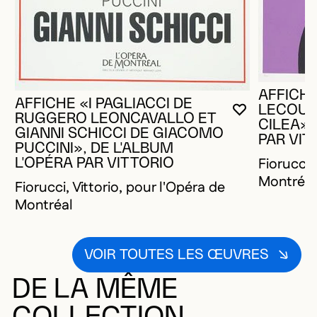
AFFICH
AFFICHE «I PAGLIACCI DE
LECOUV
VOUS DEVE
FERMER L
OUVRIR LA
RUGGERO LEONCAVALLO ET
CILEA»,
GIANNI SCHICCI DE GIACOMO
PAR VIT
PUCCINI», DE L'ALBUM
Fiorucci,
L'OPÉRA PAR VITTORIO
Montréal
Fiorucci, Vittorio, pour l'Opéra de
Montréal
VOIR TOUTES LES ŒUVRES
DE LA MÊME