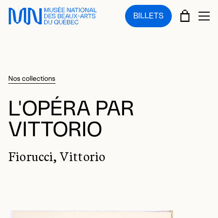
Sauter au menu principal
Sauter au contenu principal
Sauter au pied de page
PANIE
BILLETS
OU
Nos collections
L'OPÉRA PAR
VITTORIO
Fiorucci, Vittorio