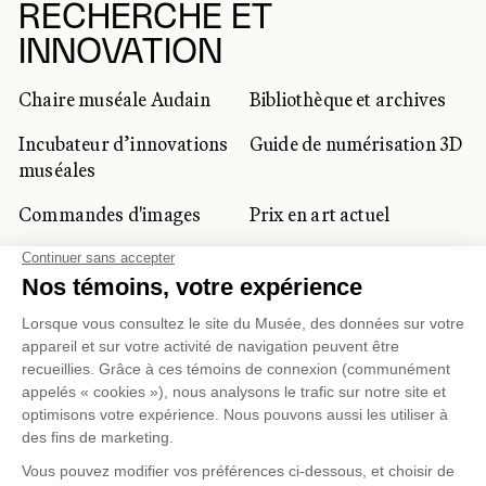
RECHERCHE ET
INNOVATION
Chaire muséale Audain
Bibliothèque et archives
Incubateur d’innovations
Guide de numérisation 3D
muséales
Commandes d'images
Prix en art actuel
Prix Lynne-Cohen
CLIENTÈLE CORPORATIVE
ET PRIVÉE
Location d'espaces
Activités corporatives
Location d'œuvres
Voyagistes et
professionnels du