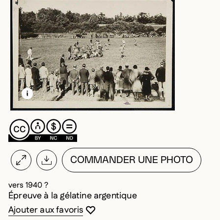
EN SAVOIR PLUS SUR CETTE IMAGE
OUVRIR LA MODALE
COMMANDER UNE PHOTO
vers 1940 ?
Épreuve à la gélatine argentique
Vous devez être connecté pour ajouter au
Fermer la modale
Ouvrir la modale
Ajouter aux favoris