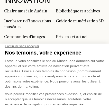
INNOVATION
Chaire muséale Audain
Bibliothèque et archives
Incubateur d’innovations
Guide de numérisation 3D
muséales
Commandes d'images
Prix en art actuel
Prix Lynne-Cohen
CLIENTÈLE CORPORATIVE
ET PRIVÉE
Location d'espaces
Activités corporatives
Location d'œuvres
Voyagistes et
professionnels du
tourisme