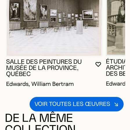
ÉTUDIA
SALLE DES PEINTURES DU
VOUS DEVE
FERMER L
OUVRIR LA
ARCHIT
MUSÉE DE LA PROVINCE,
DES BE
QUÉBEC
Edwards,
Edwards, William Bertram
VOIR TOUTES LES ŒUVRES
DE LA MÊME
COLLECTION