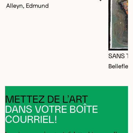
VOUS DEVE
FERMER L
OUVRIR LA
Alleyn, Edmund
SANS TI
Bellefleu
METTEZ DE L’ART
DANS VOTRE BOÎTE
COURRIEL!