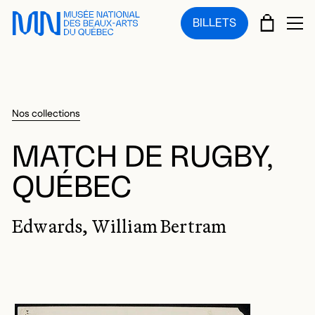
Sauter au menu principal
Sauter au contenu principal
Sauter au pied de page
PANIE
BILLETS
OU
Nos collections
MATCH DE RUGBY,
QUÉBEC
Edwards, William Bertram