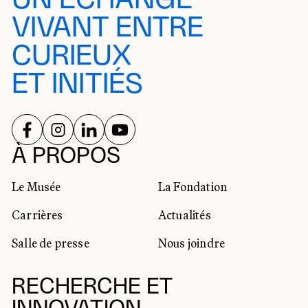
VIVANT ENTRE
CURIEUX
ET INITIÉS
SUIVEZ-NOUS SUR
SUIVEZ-NOUS SUR
SUIVEZ-NOUS SUR
SUIVEZ-NOUS SUR
RÉSEAUX SOCIAUX
À PROPOS
Le Musée
La Fondation
Carrières
Actualités
Salle de presse
Nous joindre
RECHERCHE ET