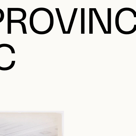
PROVINC
C