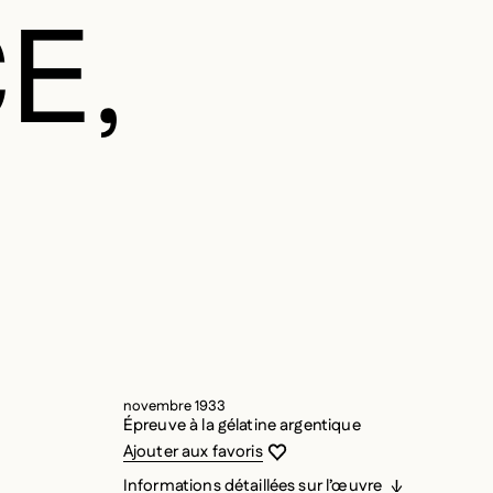
E,
novembre 1933
Épreuve à la gélatine argentique
Vous devez être connecté pour ajouter
Fermer la modale
Ouvrir la modale
Ajouter aux favoris
Informations détaillées sur l’œuvre