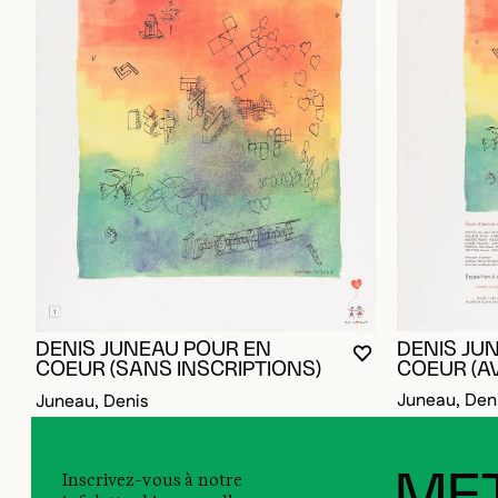
DENIS JU
DENIS JUNEAU POUR EN
VOUS DEVEZ ÊT
FERMER LA MO
OUVRIR LA MO
COEUR (AV
COEUR (SANS INSCRIPTIONS)
Juneau, Den
Juneau, Denis
Inscrivez-vous à notre
MET
infolettre bimensuelle pour