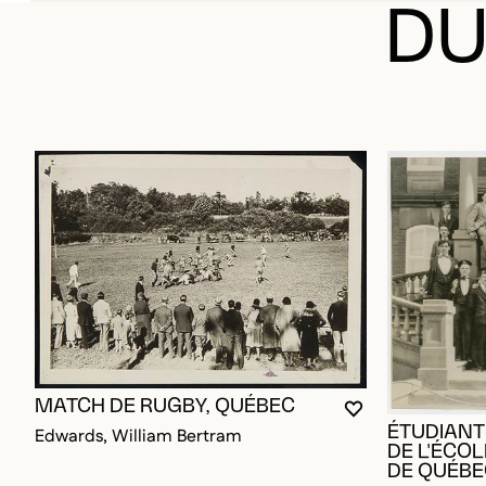
DU
MATCH DE RUGBY, QUÉBEC
VOUS DEVEZ ÊT
FERMER LA MO
OUVRIR LA MO
ÉTUDIANT
Edwards, William Bertram
DE L'ÉCO
DE QUÉBE