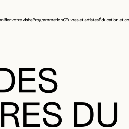
MENU SE
anifier votre visite
Programmation
Œuvres et artistes
Éducation et 
MENU PRI
DES
URES DU