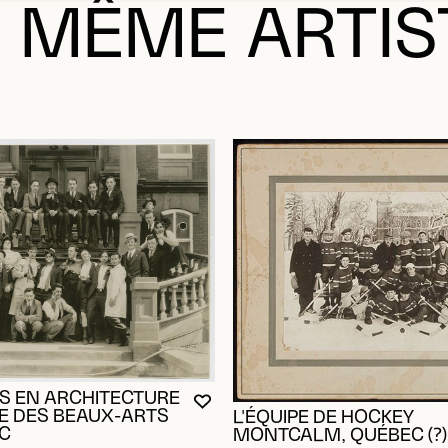
 MÊME ARTIS
RE CONNECTÉ POUR AJOUTER AUX FAVORIS
DALE
DALE
S EN ARCHITECTURE
VOUS DEVEZ ÊTRE CONNECTÉ P
FERMER LA MODALE
OUVRIR LA MODALE
LE DES BEAUX-ARTS
L'ÉQUIPE DE HOCKEY
C
MONTCALM, QUÉBEC (?)