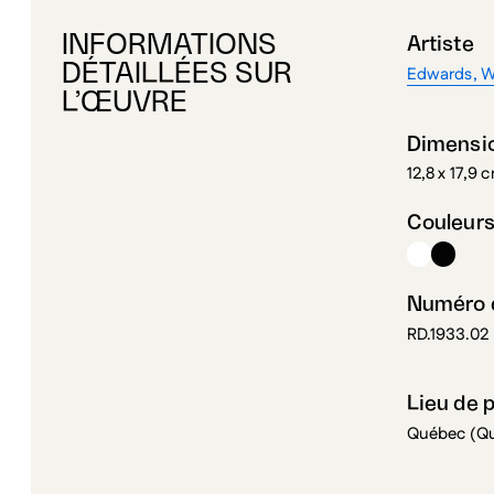
INFORMATIONS
Artiste
DÉTAILLÉES SUR
Edwards, W
L’ŒUVRE
Dimensi
12,8 x 17,9 
Couleur
Numéro d
RD.1933.02
Lieu de 
Québec (Q