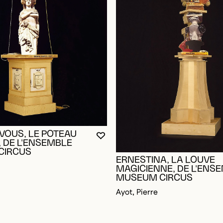
RE CONNECTÉ POUR AJOUTER AUX FAVORIS
DALE
DALE
VOUS, LE POTEAU
VOUS DEVEZ ÊTRE CONNECTÉ P
FERMER LA MODALE
OUVRIR LA MODALE
 DE L'ENSEMBLE
CIRCUS
ERNESTINA, LA LOUVE
MAGICIENNE, DE L'ENS
MUSEUM CIRCUS
Ayot, Pierre