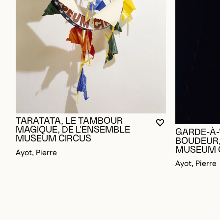
TARATATA, LE TAMBOUR
VOUS DEVEZ ÊT
FERMER LA MO
OUVRIR LA MO
MAGIQUE, DE L'ENSEMBLE
GARDE-À-
MUSEUM CIRCUS
BOUDEUR,
MUSEUM 
Ayot, Pierre
Ayot, Pierre