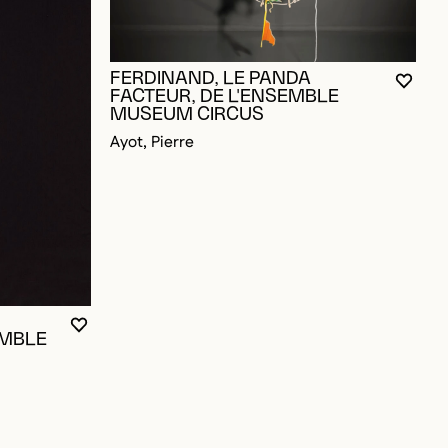
FERDINAND, LE PANDA
VOUS
FERM
OUVR
FACTEUR, DE L'ENSEMBLE
MUSEUM CIRCUS
Ayot, Pierre
OUR AJOUTER AUX FAVORIS
VOUS DEVEZ ÊTRE CONNECTÉ POUR AJOUTER A
FERMER LA MODALE
OUVRIR LA MODALE
EMBLE
P
T
M
A