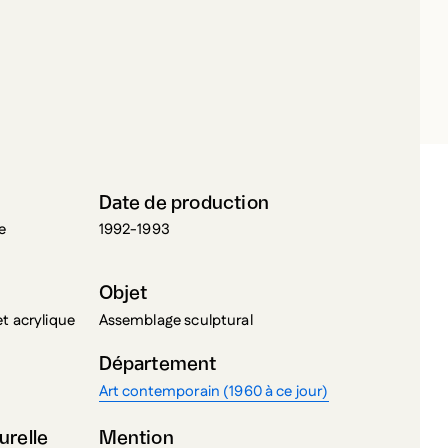
OT, PIERRE
Date de production
e
1992-1993
Objet
et acrylique
Assemblage sculptural
Département
Art contemporain (1960 à ce jour)
urelle
Mention