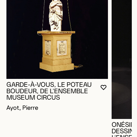
GARDE-À-VOUS, LE POTEAU
VOUS DEVE
FERMER L
OUVRIR LA
BOUDEUR, DE L'ENSEMBLE
MUSEUM CIRCUS
Ayot, Pierre
ONÉSIME
DESSIN