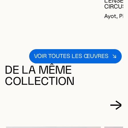
L'ENSE
CIRCUS
Ayot, Pie
VOIR TOUTES LES ŒUVRES
DE LA MÊME
COLLECTION