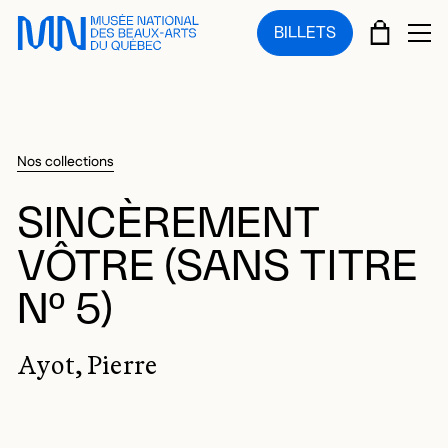
Sauter au menu principal
Sauter au contenu principal
Sauter au pied de page
PANIE
BILLETS
OU
Nos collections
SINCÈREMENT
VÔTRE (SANS TITRE
Nº 5)
Ayot, Pierre