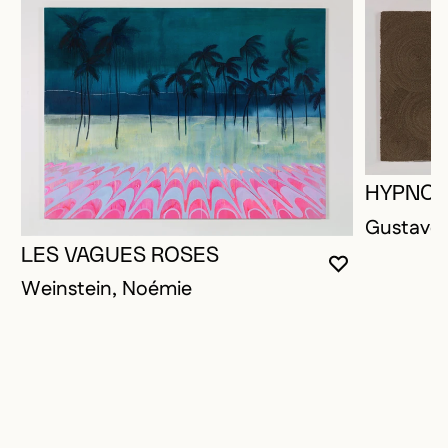
HYPNOT
Gustave,
LES VAGUES ROSES
VOUS DEVE
FERMER L
OUVRIR LA
Weinstein, Noémie