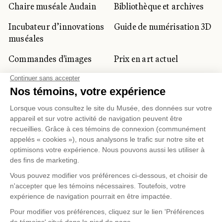
Chaire muséale Audain
Bibliothèque et archives
Incubateur d’innovations
Guide de numérisation 3D
muséales
Commandes d'images
Prix en art actuel
Prix Lynne-Cohen
CLIENTÈLE CORPORATIVE
ET PRIVÉE
Location d'espaces
Activités corporatives
Location d'œuvres
Voyagistes et
professionnels du
tourisme
Gestion des témoins
Politique de confidentialité