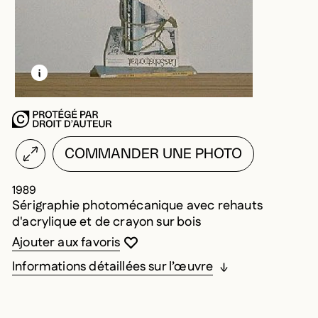
EN SAVOIR PLUS SUR CETTE IMAGE
OUVRIR LA MODALE
COMMANDER UNE PHOTO
1989
Sérigraphie photomécanique avec rehauts
d'acrylique et de crayon sur bois
Vous devez être connecté pour ajouter au
Fermer la modale
Ouvrir la modale
Ajouter aux favoris
Informations détaillées sur l’œuvre