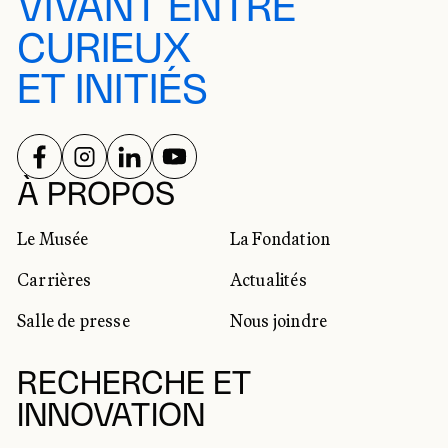
VIVANT ENTRE
CURIEUX
ET INITIÉS
SUIVEZ-NOUS SUR
SUIVEZ-NOUS SUR
SUIVEZ-NOUS SUR
SUIVEZ-NOUS SUR
RÉSEAUX SOCIAUX
À PROPOS
Le Musée
La Fondation
Carrières
Actualités
Salle de presse
Nous joindre
RECHERCHE ET
INNOVATION