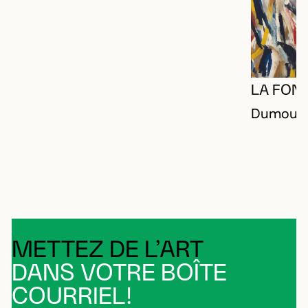
LA FON
Dumouche
METTEZ DE L’ART
DANS VOTRE BOÎTE
COURRIEL!