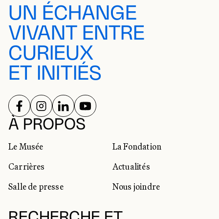
UN ÉCHANGE
VIVANT ENTRE
CURIEUX
ET INITIÉS
SUIVEZ-NOUS SUR
SUIVEZ-NOUS SUR
SUIVEZ-NOUS SUR
SUIVEZ-NOUS SUR
RÉSEAUX SOCIAUX
À PROPOS
Le Musée
La Fondation
Carrières
Actualités
Salle de presse
Nous joindre
RECHERCHE ET