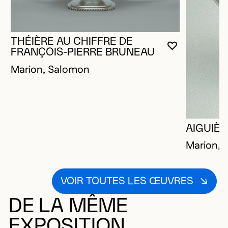
THÉIÈRE AU CHIFFRE DE
VOUS DEVE
FERMER L
OUVRIR LA
FRANÇOIS-PIERRE BRUNEAU
Marion, Salomon
AIGUIÈ
Marion, 
VOIR TOUTES LES ŒUVRES
DE LA MÊME
EXPOSITION