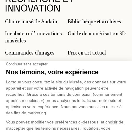
INNOVATION
Chaire muséale Audain
Bibliothèque et archives
Incubateur d’innovations
Guide de numérisation 3D
muséales
Commandes d'images
Prix en art actuel
Prix Lynne-Cohen
CLIENTÈLE CORPORATIVE
ET PRIVÉE
Location d'espaces
Activités corporatives
Location d'œuvres
Voyagistes et
professionnels du
tourisme