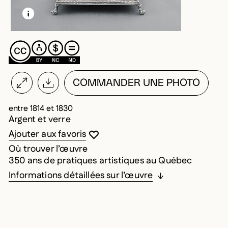
EN SAVOIR PLUS SUR CETTE IMAGE
OUVRIR LA MODALE
COMMANDER UNE PHOTO
entre 1814 et 1830
Argent et verre
Vous devez être connecté pour ajouter au
Fermer la modale
Ouvrir la modale
Ajouter aux favoris
Où trouver l’œuvre
350 ans de pratiques artistiques au Québec
Informations détaillées sur l’œuvre