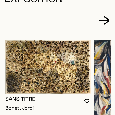
SANS TITRE
VOUS DEVE
FERMER L
OUVRIR LA
Bonet, Jordi