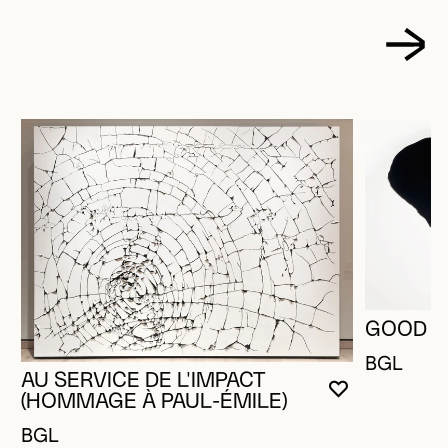
GOOD N
BGL
AU SERVICE DE L'IMPACT
VOUS DEVE
FERMER L
OUVRIR LA
(HOMMAGE À PAUL-ÉMILE)
BGL