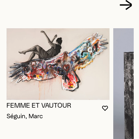
FEMME ET VAUTOUR
VOUS DEVE
FERMER L
OUVRIR LA
Séguin, Marc