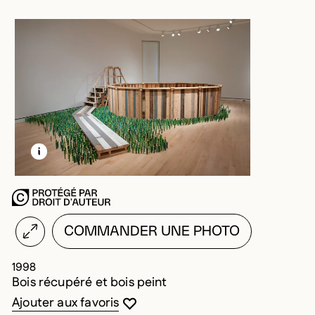
EN SAVOIR PLUS SUR CETTE IMAGE
OUVRIR LA MODALE
COMMANDER UNE PHOTO
1998
Bois récupéré et bois peint
Vous devez être connecté pour ajouter au
Fermer la modale
Ouvrir la modale
Ajouter aux favoris