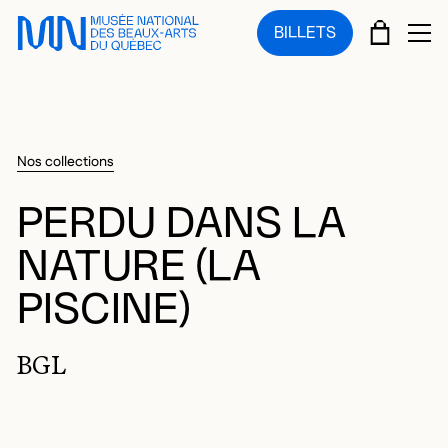
Sauter au menu principal
Sauter au contenu principal
Sauter au pied de page
PANIE
BILLETS
OU
Nos collections
PERDU DANS LA
NATURE (LA
PISCINE)
BGL