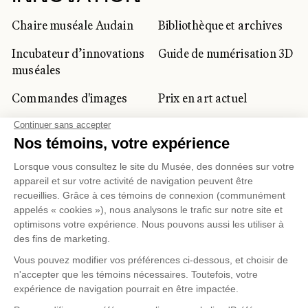
Chaire muséale Audain
Bibliothèque et archives
Incubateur d’innovations
Guide de numérisation 3D
muséales
Commandes d'images
Prix en art actuel
Prix Lynne-Cohen
CLIENTÈLE CORPORATIVE
ET PRIVÉE
Location d'espaces
Activités corporatives
Location d'œuvres
Voyagistes et
professionnels du
tourisme