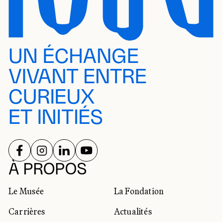
UN ÉCHANGE
VIVANT ENTRE
CURIEUX
ET INITIÉS
SUIVEZ-NOUS SUR
SUIVEZ-NOUS SUR
SUIVEZ-NOUS SUR
SUIVEZ-NOUS SUR
RÉSEAUX SOCIAUX
À PROPOS
Le Musée
La Fondation
Carrières
Actualités