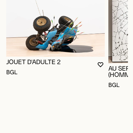
JOUET D'ADULTE 2
VOUS DEVE
FERMER L
OUVRIR LA
AU SERV
BGL
(HOMMA
BGL