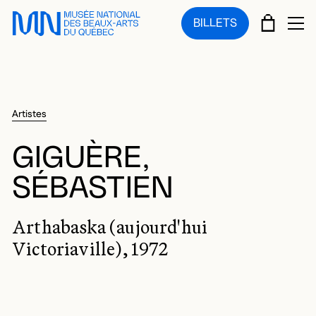
Sauter au menu principal
Sauter au contenu principal
Sauter au pied de page
PANIE
BILLETS
OU
Artistes
GIGUÈRE,
SÉBASTIEN
Arthabaska (aujourd'hui
Victoriaville), 1972