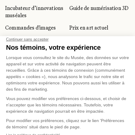
Incubateur d’innovations
Guide de numérisation 3D
muséales
Commandes d'images
Prix en art actuel
Prix Lynne-Cohen
CLIENTÈLE CORPORATIVE
ET PRIVÉE
Location d'espaces
Activités corporatives
Location d'œuvres
Voyagistes et
professionnels du
tourisme
Gestion des témoins
Politique de confidentialité
Conditions d'utilisation
Politique d'achat en ligne