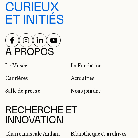
CURIEUX
ET INITIÉS
SUIVEZ-NOUS SUR
SUIVEZ-NOUS SUR
SUIVEZ-NOUS SUR
SUIVEZ-NOUS SUR
RÉSEAUX SOCIAUX
À PROPOS
Le Musée
La Fondation
Carrières
Actualités
Salle de presse
Nous joindre
RECHERCHE ET
INNOVATION
Chaire muséale Audain
Bibliothèque et archives