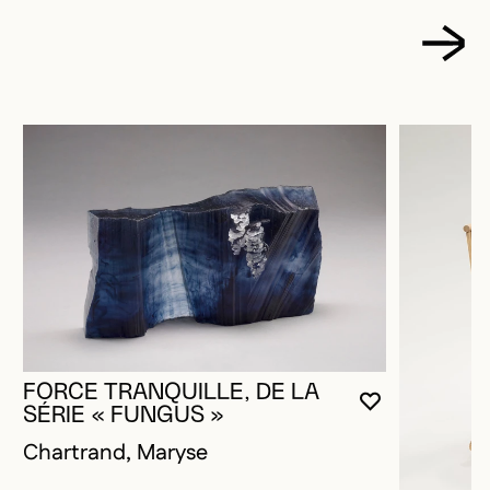
FORCE TRANQUILLE, DE LA
VOUS DEVE
FERMER L
OUVRIR LA
SÉRIE « FUNGUS »
Chartrand, Maryse