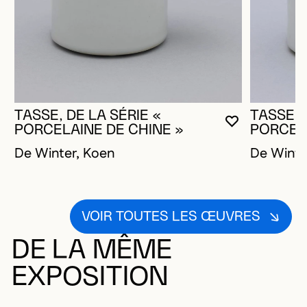
TASSE, DE LA SÉRIE «
TASSE, 
VOUS DEVE
FERMER L
OUVRIR LA
PORCELAINE DE CHINE »
PORCELA
De Winter, Koen
De Winte
VOIR TOUTES LES ŒUVRES
DE LA MÊME
EXPOSITION