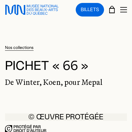
Sauter au menu principal
Sauter au contenu principal
Sauter au pied de page
PANIE
BILLETS
OU
Nos collections
PICHET « 66 »
De Winter, Koen, pour Mepal
© ŒUVRE PROTÉGÉE