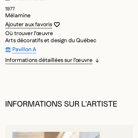
1977
Mélamine
Vous devez être connecté pour ajouter au
Fermer la modale
Ouvrir la modale
Ajouter aux favoris
Où trouver l’œuvre
Arts décoratifs et design du Québec
Pavillon A
Informations détaillées sur l’œuvre
INFORMATIONS SUR L’ARTISTE