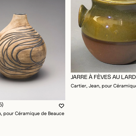
RE CONNECTÉ POUR AJOUTER AUX FAVORIS
DALE
DALE
JARRE À FÈVES AU LARD 
Cartier, Jean, pour Céramiq
5)
VOUS DEVEZ ÊTRE CONNECTÉ P
FERMER LA MODALE
OUVRIR LA MODALE
an, pour Céramique de Beauce