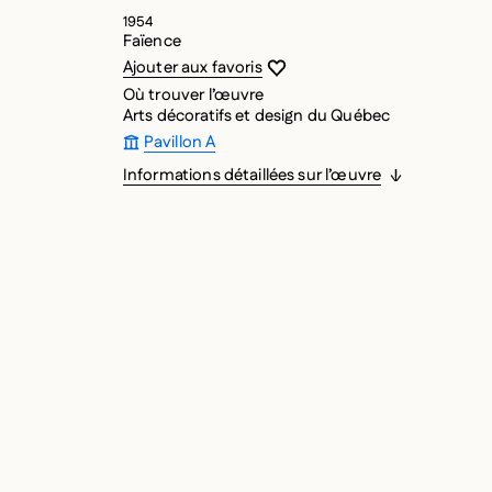
1954
Faïence
Vous devez être connecté pour ajouter
Fermer la modale
Ouvrir la modale
Ajouter aux favoris
Où trouver l’œuvre
Arts décoratifs et design du Québec
Pavillon A
Informations détaillées sur l’œuvre