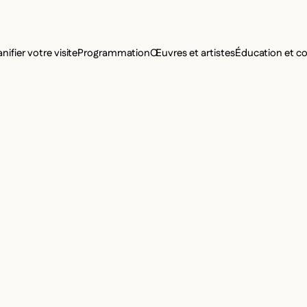
MENU SE
anifier votre visite
Programmation
Œuvres et artistes
Éducation et 
MENU PRI