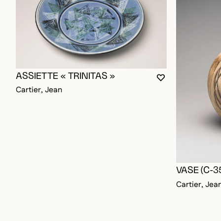
ASSIETTE « TRINITAS »
VOUS DEVEZ ÊT
FERMER LA MO
OUVRIR LA MO
Cartier, Jean
VASE (C-3
Cartier, Je