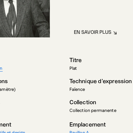
EN SAVOIR PLUS
À PROPOS DE CA
Titre
an
Plat
ons
Technique d’expression
iamètre)
Faïence
s
Collection
Collection permanente
ment
Emplacement
ifs et design
Pavillon A