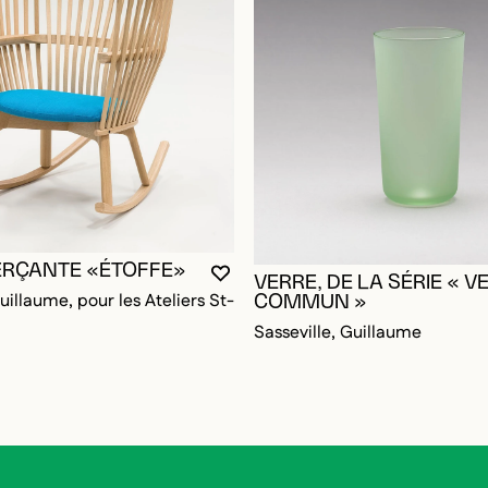
ERÇANTE «ÉTOFFE»
VOUS DEVEZ ÊTRE CONNECTÉ P
FERMER LA MODALE
OUVRIR LA MODALE
VERRE, DE LA SÉRIE « V
RE CONNECTÉ POUR AJOUTER AUX FAVORIS
DALE
DALE
uillaume, pour les Ateliers St-
COMMUN »
Sasseville, Guillaume