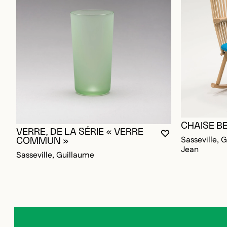
CHAISE B
VERRE, DE LA SÉRIE « VERRE
VOUS DEVEZ ÊT
FERMER LA MO
OUVRIR LA MO
Sasseville, G
COMMUN »
Jean
Sasseville, Guillaume
Inscrivez-vous à notre