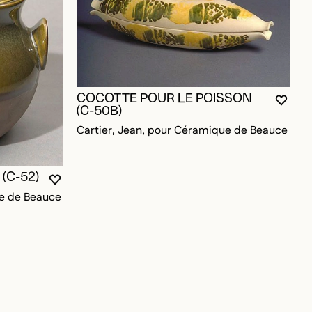
COCOTTE POUR LE POISSON
VOUS
FERM
OUVR
(C-50B)
Cartier, Jean, pour Céramique de Beauce
(C-52)
VOUS DEVEZ ÊTRE CONNECTÉ POUR AJOUTER A
FERMER LA MODALE
OUVRIR LA MODALE
ue de Beauce
OUR AJOUTER AUX FAVORIS
V
(