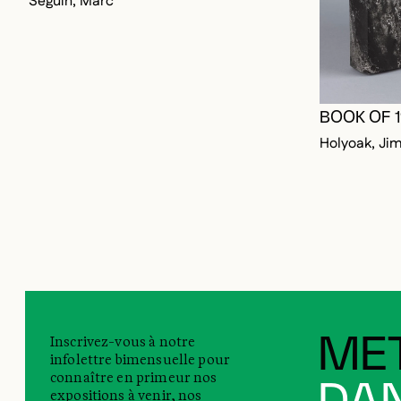
Séguin, Marc
BOOK OF 
Holyoak, Ji
Inscrivez-vous à notre
MET
infolettre bimensuelle pour
connaître en primeur nos
expositions à venir, nos