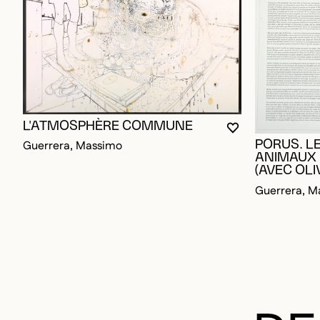
L'ATMOSPHÈRE COMMUNE
VOUS DEVEZ ÊT
FERMER LA MO
OUVRIR LA MO
Guerrera, Massimo
PORUS. LE
ANIMAUX 
(AVEC OLI
Guerrera, M