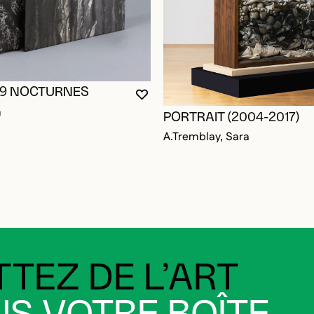
19 NOCTURNES
VOUS DEVEZ ÊTRE CONNECTÉ P
FERMER LA MODALE
OUVRIR LA MODALE
m
PORTRAIT (2004-2017)
A.Tremblay, Sara
TEZ DE L’ART