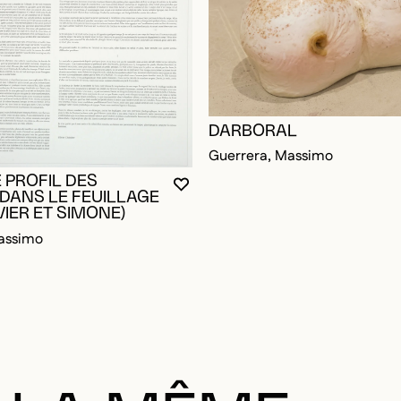
DARBORAL
Guerrera, Massimo
RE CONNECTÉ POUR AJOUTER AUX FAVORIS
DALE
DALE
 PROFIL DES
VOUS DEVEZ ÊTRE CONNECTÉ P
FERMER LA MODALE
OUVRIR LA MODALE
DANS LE FEUILLAGE
VIER ET SIMONE)
assimo