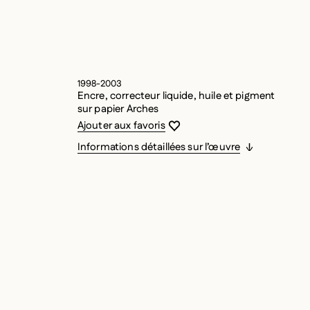
1998-2003
Encre, correcteur liquide, huile et pigment
sur papier Arches
Vous devez être connecté pour ajouter
Fermer la modale
Ouvrir la modale
Ajouter aux favoris
Informations détaillées sur l’œuvre