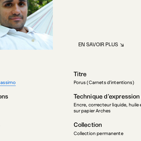
EN SAVOIR PLUS
À PROPOS DE G
Titre
Massimo
Porus (Carnets d'intentions)
ons
Technique d’expression
Encre, correcteur liquide, huile
sur papier Arches
s
Collection
Collection permanente