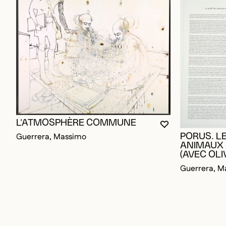
L'ATMOSPHÈRE COMMUNE
VOUS DEVEZ ÊT
FERMER LA MO
OUVRIR LA MO
Guerrera, Massimo
PORUS. LE
ANIMAUX 
(AVEC OLI
Guerrera, M