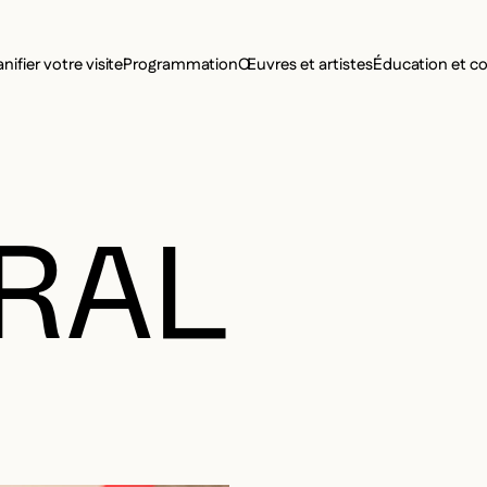
MENU SE
anifier votre visite
Programmation
Œuvres et artistes
Éducation et 
MENU PRI
RAL