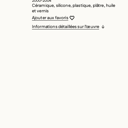
2000-2004
Céramique, silicone, plastique, plâtre, huile
et vernis
Vous devez être connecté pour ajouter
Fermer la modale
Ouvrir la modale
Ajouter aux favoris
Informations détaillées sur l’œuvre