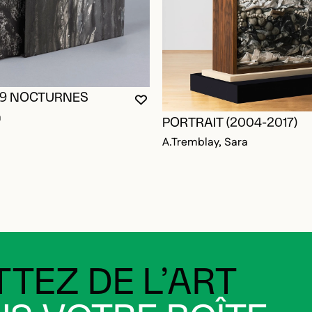
19 NOCTURNES
VOUS DEVEZ ÊTRE CONNECTÉ P
FERMER LA MODALE
OUVRIR LA MODALE
m
PORTRAIT (2004-2017)
A.Tremblay, Sara
TEZ DE L’ART