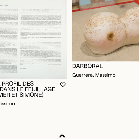
DARBORAL
Guerrera, Massimo
RE CONNECTÉ POUR AJOUTER AUX FAVORIS
DALE
DALE
 PROFIL DES
VOUS DEVEZ ÊTRE CONNECTÉ P
FERMER LA MODALE
OUVRIR LA MODALE
DANS LE FEUILLAGE
VIER ET SIMONE)
assimo