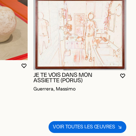
D
VOUS DEVEZ ÊTRE CONNECTÉ POUR AJOUTER A
FERMER LA MODALE
OUVRIR LA MODALE
G
JE TE VOIS DANS MON
VOUS
FERM
OUVR
ASSIETTE (PORUS)
OUR AJOUTER AUX FAVORIS
Guerrera, Massimo
VOIR TOUTES LES ŒUVRES