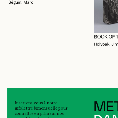
Séguin, Marc
BOOK OF 
Holyoak, Ji
Inscrivez-vous à notre
MET
infolettre bimensuelle pour
connaître en primeur nos