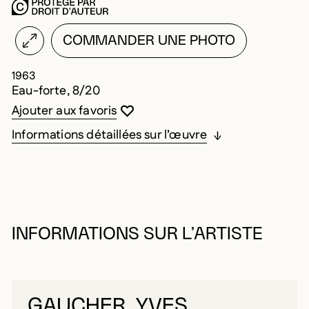
COMMANDER UNE PHOTO
1963
Eau-forte, 8/20
Vous devez être connecté pour ajouter au
Fermer la modale
Ouvrir la modale
Ajouter aux favoris
Informations détaillées sur l’œuvre
INFORMATIONS SUR L’ARTISTE
GAUCHER, YVES