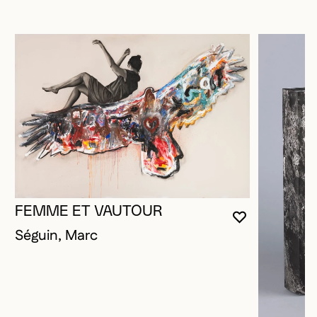
FEMME ET VAUTOUR
VOUS DEVE
FERMER L
OUVRIR LA
Séguin, Marc