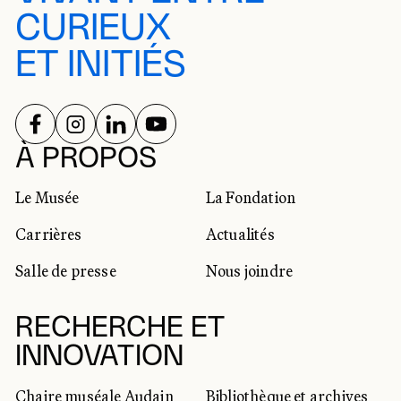
CURIEUX
ET INITIÉS
SUIVEZ-NOUS SUR
SUIVEZ-NOUS SUR
SUIVEZ-NOUS SUR
SUIVEZ-NOUS SUR
RÉSEAUX SOCIAUX
À PROPOS
Le Musée
La Fondation
Carrières
Actualités
Salle de presse
Nous joindre
RECHERCHE ET
INNOVATION
Chaire muséale Audain
Bibliothèque et archives