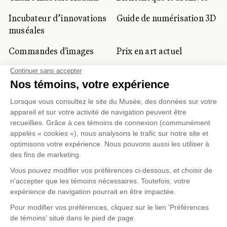
Incubateur d’innovations
Guide de numérisation 3D
muséales
Commandes d'images
Prix en art actuel
Prix Lynne-Cohen
CLIENTÈLE CORPORATIVE
ET PRIVÉE
Location d'espaces
Activités corporatives
Location d'œuvres
Voyagistes et
professionnels du
tourisme
Gestion des témoins
Politique de confidentialité
Conditions d'utilisation
Politique d'achat en ligne