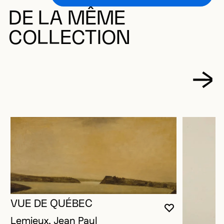
DE LA MÊME
COLLECTION
VUE DE QUÉBEC
VOUS DEVE
FERMER L
OUVRIR LA
Lemieux, Jean Paul