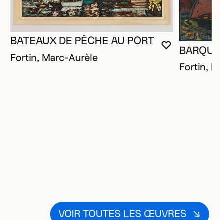
BATEAUX DE PÊCHE AU PORT
VOUS DEVE
FERMER L
OUVRIR LA
BARQU
Fortin, Marc-Aurèle
Fortin, 
VOIR TOUTES LES ŒUVRES