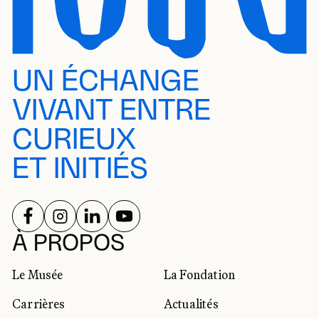
UN ÉCHANGE
VIVANT ENTRE
CURIEUX
ET INITIÉS
SUIVEZ-NOUS SUR
SUIVEZ-NOUS SUR
SUIVEZ-NOUS SUR
SUIVEZ-NOUS SUR
RÉSEAUX SOCIAUX
À PROPOS
Le Musée
La Fondation
Carrières
Actualités