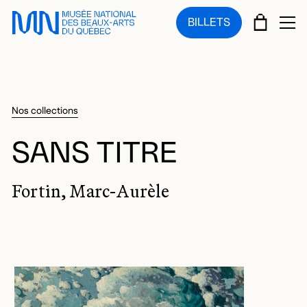
Sauter au menu principal
Sauter au contenu principal
Sauter au pied de page
PANIE
BILLETS
OU
Nos collections
SANS TITRE
Fortin, Marc-Aurèle