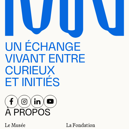
UN ÉCHANGE
VIVANT ENTRE
CURIEUX
ET INITIÉS
SUIVEZ-NOUS SUR
SUIVEZ-NOUS SUR
SUIVEZ-NOUS SUR
SUIVEZ-NOUS SUR
RÉSEAUX SOCIAUX
À PROPOS
Le Musée
La Fondation