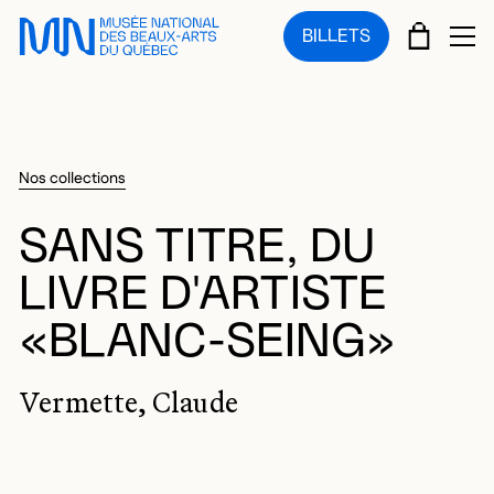
Sauter au menu principal
Sauter au contenu principal
Sauter au pied de page
PANIE
BILLETS
OU
Nos collections
SANS TITRE, DU
LIVRE D'ARTISTE
«BLANC-SEING»
Vermette, Claude