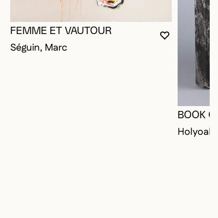
FEMME ET VAUTOUR
VOUS DEVE
FERMER L
OUVRIR LA
Séguin, Marc
BOOK O
Holyoak,