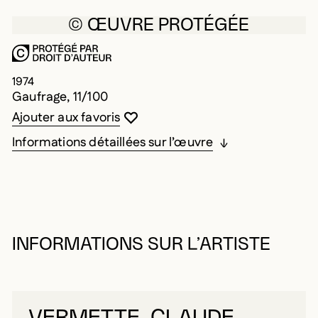
© ŒUVRE PROTÉGÉE
1974
Gaufrage, 11/100
Vous devez être connecté pour ajouter au
Fermer la modale
Ouvrir la modale
Ajouter aux favoris
Informations détaillées sur l’œuvre
INFORMATIONS SUR L’ARTISTE