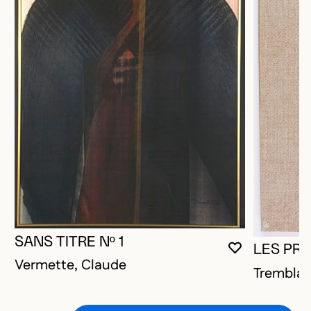
SANS TITRE Nº 1
LES PR
VOUS DEVE
FERMER L
OUVRIR LA
Vermette, Claude
Tremblay