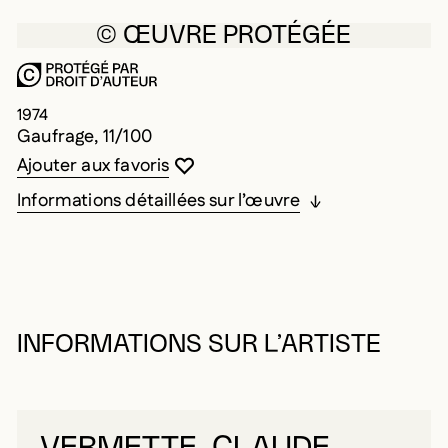
© ŒUVRE PROTÉGÉE
1974
Gaufrage, 11/100
Vous devez être connecté pour ajouter au
Fermer la modale
Ouvrir la modale
Ajouter aux favoris
Informations détaillées sur l’œuvre
INFORMATIONS SUR L’ARTISTE