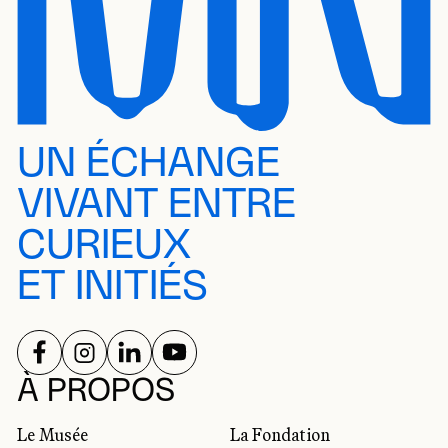
UN ÉCHANGE
VIVANT ENTRE
CURIEUX
ET INITIÉS
SUIVEZ-NOUS SUR
SUIVEZ-NOUS SUR
SUIVEZ-NOUS SUR
SUIVEZ-NOUS SUR
RÉSEAUX SOCIAUX
À PROPOS
Le Musée
La Fondation