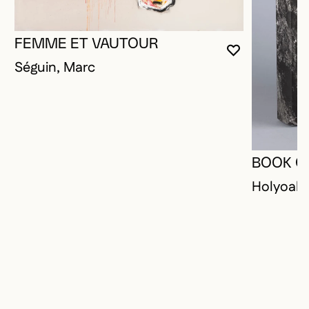
FEMME ET VAUTOUR
VOUS DEVE
FERMER L
OUVRIR LA
Séguin, Marc
BOOK O
Holyoak,