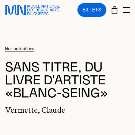
Sauter au menu principal
Sauter au contenu principal
Sauter au pied de page
PANIE
BILLETS
OU
Nos collections
SANS TITRE, DU
LIVRE D'ARTISTE
«BLANC-SEING»
Vermette, Claude