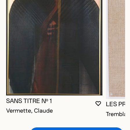
SANS TITRE Nº 1
LES PR
VOUS DEVE
FERMER L
OUVRIR LA
Vermette, Claude
Tremblay