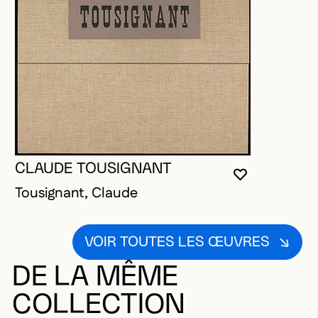
CLAUDE TOUSIGNANT
VOUS DEVE
FERMER L
OUVRIR LA
Tousignant, Claude
VOIR TOUTES LES ŒUVRES
DE LA MÊME
COLLECTION