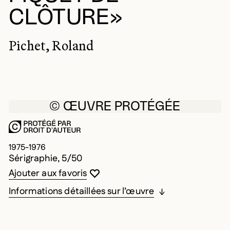
CLÔTURE»
Pichet, Roland
© ŒUVRE PROTÉGÉE
1975-1976
Sérigraphie, 5/50
Vous devez être connecté pour ajouter au
Fermer la modale
Ouvrir la modale
Ajouter aux favoris
Informations détaillées sur l’œuvre