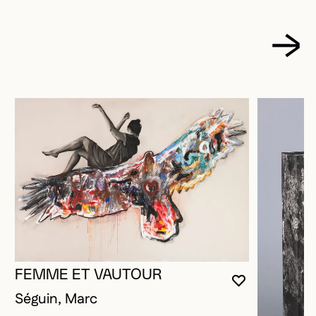
FEMME ET VAUTOUR
VOUS DEVE
FERMER L
OUVRIR LA
Séguin, Marc