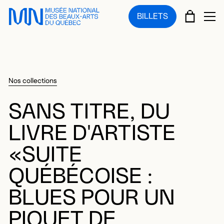
Sauter au menu principal
Sauter au contenu principal
Sauter au pied de page
PANIE
BILLETS
OU
Nos collections
SANS TITRE, DU
LIVRE D'ARTISTE
«SUITE
QUÉBÉCOISE :
BLUES POUR UN
PIQUET DE