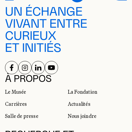
UN ÉCHANGE
VIVANT ENTRE
CURIEUX
ET INITIÉS
SUIVEZ-NOUS SUR
SUIVEZ-NOUS SUR
SUIVEZ-NOUS SUR
SUIVEZ-NOUS SUR
RÉSEAUX SOCIAUX
À PROPOS
Le Musée
La Fondation
Carrières
Actualités
Salle de presse
Nous joindre