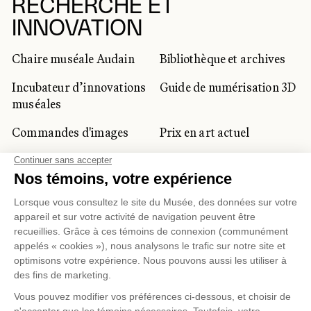
RECHERCHE ET
INNOVATION
Chaire muséale Audain
Bibliothèque et archives
Incubateur d’innovations
Guide de numérisation 3D
muséales
Commandes d'images
Prix en art actuel
Prix Lynne-Cohen
CLIENTÈLE CORPORATIVE
ET PRIVÉE
Location d'espaces
Activités corporatives
Location d'œuvres
Voyagistes et
professionnels du