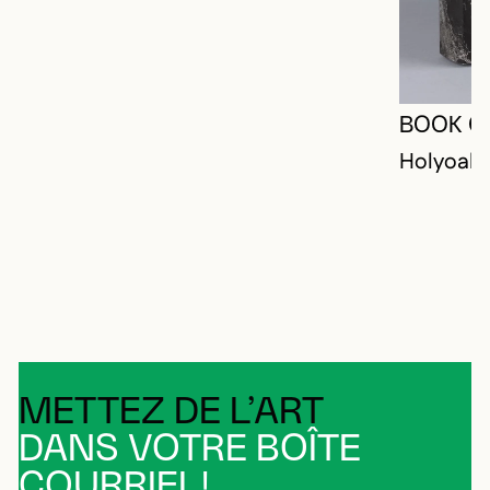
BOOK O
Holyoak,
METTEZ DE L’ART
DANS VOTRE BOÎTE
COURRIEL!