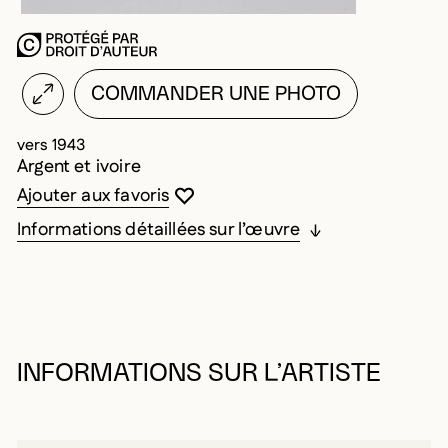
COMMANDER UNE PHOTO
vers 1943
Argent et ivoire
Vous devez être connecté pour ajouter au
Fermer la modale
Ouvrir la modale
Ajouter aux favoris
Informations détaillées sur l’œuvre
INFORMATIONS SUR L’ARTISTE