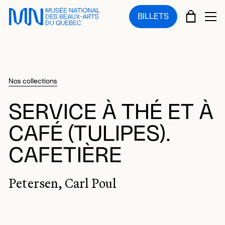
Sauter au menu principal
Sauter au contenu principal
Sauter au pied de page
PANIE
BILLETS
OU
Nos collections
SERVICE À THÉ ET À
CAFÉ (TULIPES).
CAFETIÈRE
Petersen, Carl Poul