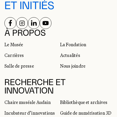
ET INITIÉS
SUIVEZ-NOUS SUR
SUIVEZ-NOUS SUR
SUIVEZ-NOUS SUR
SUIVEZ-NOUS SUR
RÉSEAUX SOCIAUX
À PROPOS
Le Musée
La Fondation
Carrières
Actualités
Salle de presse
Nous joindre
RECHERCHE ET
INNOVATION
Chaire muséale Audain
Bibliothèque et archives
Incubateur d’innovations
Guide de numérisation 3D