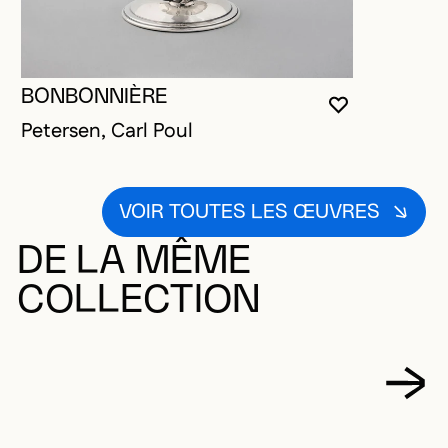
BONBONNIÈRE
VOUS DEVE
FERMER L
OUVRIR LA
Petersen, Carl Poul
VOIR TOUTES LES ŒUVRES
DE LA MÊME
COLLECTION