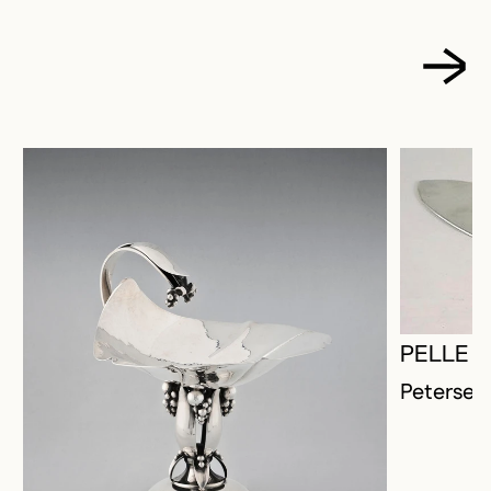
PELLE À
Petersen,