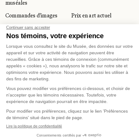
muséales
Commandes d'images
Prix en art actuel
Prix Lynne-Cohen
CLIENTÈLE CORPORATIVE
ET PRIVÉE
Location d'espaces
Activités corporatives
Location d'œuvres
Voyagistes et
professionnels du
tourisme
Gestion des témoins
Politique de confidentialité
Conditions d'utilisation
Politique d'achat en ligne
© 2026 MUSÉE NATIONAL DES BEAUX-ARTS DU