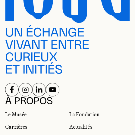
UN ÉCHANGE
VIVANT ENTRE
CURIEUX
ET INITIÉS
SUIVEZ-NOUS SUR
SUIVEZ-NOUS SUR
SUIVEZ-NOUS SUR
SUIVEZ-NOUS SUR
RÉSEAUX SOCIAUX
À PROPOS
Le Musée
La Fondation
Carrières
Actualités