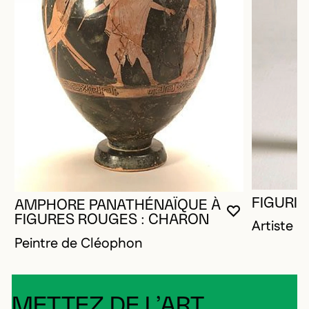
FIGURIN
AMPHORE PANATHÉNAÏQUE À
VOUS DEVE
FERMER L
OUVRIR LA
FIGURES ROUGES : CHARON
Artiste 
Peintre de Cléophon
METTEZ DE L’ART