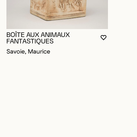
BOÎTE AUX ANIMAUX
VOUS DEVE
FERMER L
OUVRIR LA
FANTASTIQUES
Savoie, Maurice