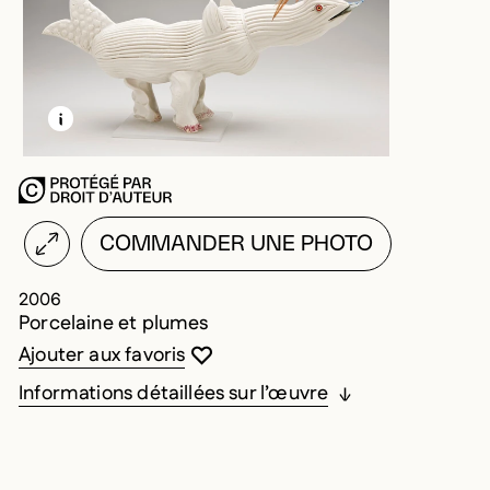
EN SAVOIR PLUS SUR CETTE IMAGE
OUVRIR LA MODALE
COMMANDER UNE PHOTO
2006
Porcelaine et plumes
Vous devez être connecté pour ajouter au
Fermer la modale
Ouvrir la modale
Ajouter aux favoris
Informations détaillées sur l’œuvre