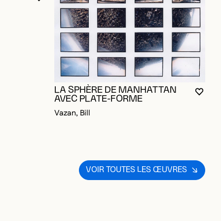
VOUS DEVEZ ÊTRE CONNECTÉ POUR AJOUTER A
FERMER LA MODALE
OUVRIR LA MODALE
LA SPHÈRE DE MANHATTAN
VOUS
FERM
OUVR
AVEC PLATE-FORME
Vazan, Bill
E
Va
VOIR TOUTES LES ŒUVRES