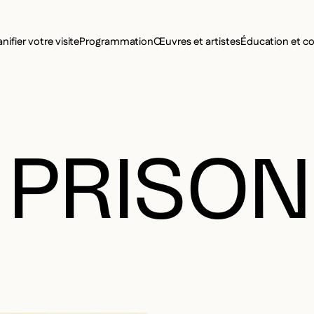
MENU SE
anifier votre visite
Programmation
Œuvres et artistes
Éducation et 
MENU PRI
 PRISON