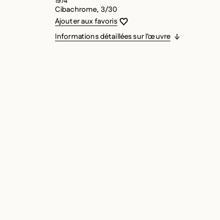
1974
Cibachrome, 3/30
Vous devez être connecté pour ajouter
Fermer la modale
Ouvrir la modale
Ajouter aux favoris
Informations détaillées sur l’œuvre