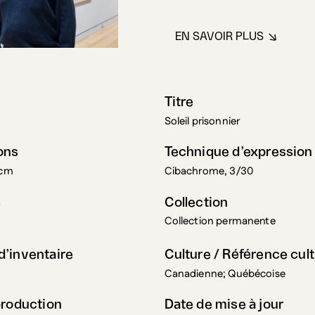
EN SAVOIR PLUS
À PROPOS DE VA
Titre
Soleil prisonnier
ons
Technique d’expression
 cm
Cibachrome, 3/30
s
Collection
Collection permanente
’inventaire
Culture / Référence cult
Canadienne; Québécoise
production
Date de mise à jour