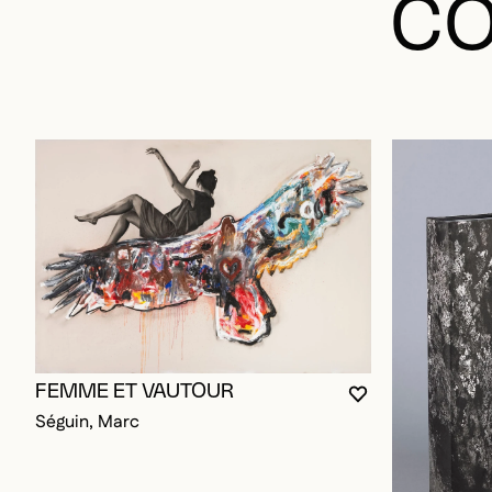
CO
FEMME ET VAUTOUR
VOUS DEVEZ ÊT
FERMER LA MO
OUVRIR LA MO
Séguin, Marc