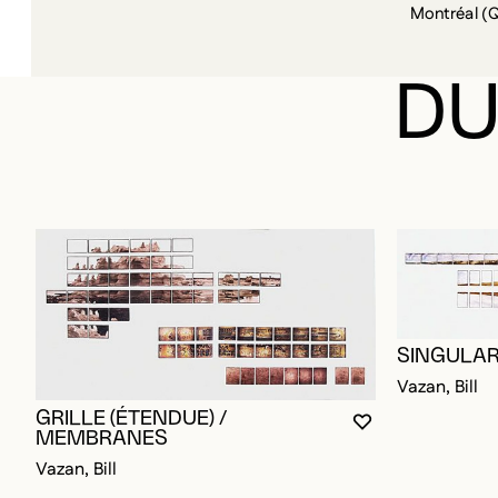
Montréal (
DU
SINGULAR
Vazan, Bill
GRILLE (ÉTENDUE) /
VOUS DEVEZ ÊT
FERMER LA MO
OUVRIR LA MO
MEMBRANES
Vazan, Bill