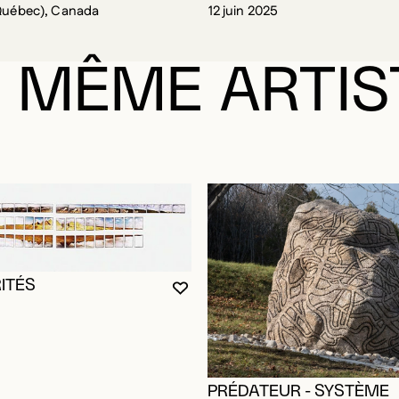
Québec), Canada
12 juin 2025
 MÊME ARTIS
ITÉS
VOUS DEVEZ ÊTRE CONNECTÉ P
FERMER LA MODALE
OUVRIR LA MODALE
RE CONNECTÉ POUR AJOUTER AUX FAVORIS
DALE
DALE
PRÉDATEUR - SYSTÈME