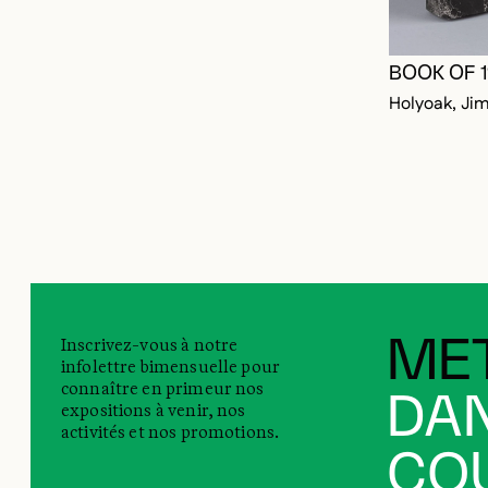
BOOK OF 
Holyoak, Ji
Inscrivez-vous à notre
MET
infolettre bimensuelle pour
connaître en primeur nos
DAN
expositions à venir, nos
activités et nos promotions.
COU