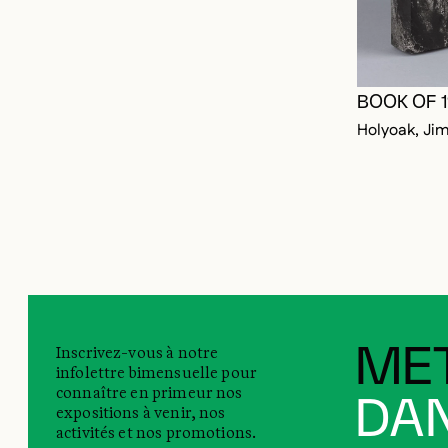
BOOK OF 
Holyoak, Ji
Inscrivez-vous à notre
MET
infolettre bimensuelle pour
connaître en primeur nos
DAN
expositions à venir, nos
activités et nos promotions.