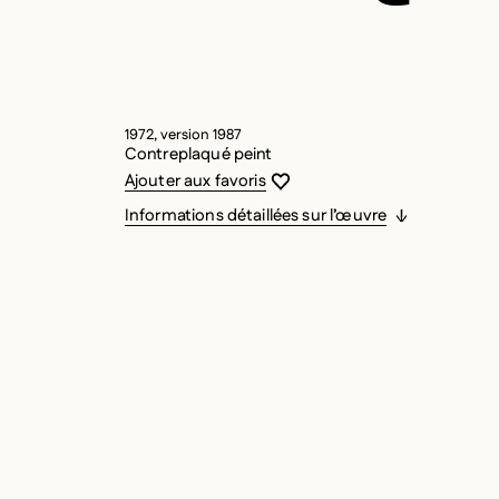
1972, version 1987
Contreplaqué peint
Vous devez être connecté pour ajouter
Fermer la modale
Ouvrir la modale
Ajouter aux favoris
Informations détaillées sur l’œuvre