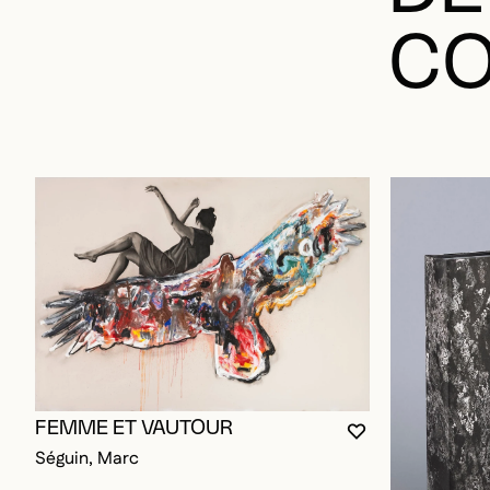
CO
FEMME ET VAUTOUR
VOUS DEVEZ ÊT
FERMER LA MO
OUVRIR LA MO
Séguin, Marc