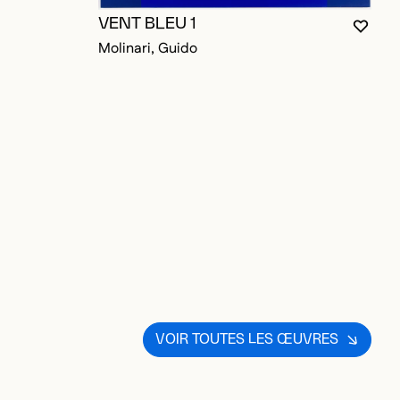
VENT BLEU 1
VOUS
FERM
OUVR
Molinari, Guido
VOIR TOUTES LES ŒUVRES