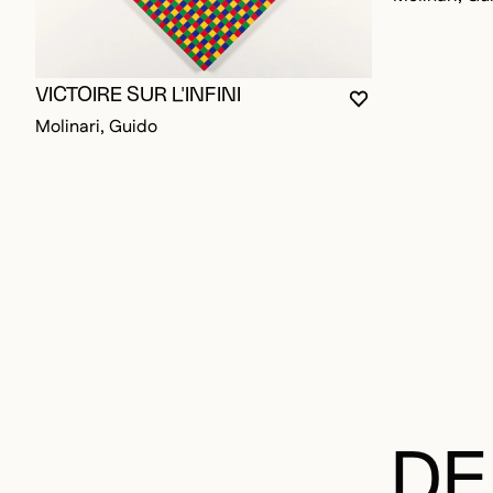
VICTOIRE SUR L'INFINI
VOUS DEVEZ ÊT
FERMER LA MO
OUVRIR LA MO
Molinari, Guido
DE