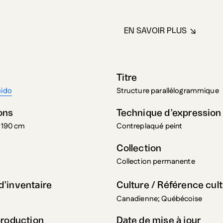
EN SAVOIR PLUS
À PROPOS DE MO
Titre
uido
Structure parallélogrammique
ons
Technique d’expression
x 190 cm
Contreplaqué peint
s
Collection
Collection permanente
’inventaire
Culture / Référence cult
Canadienne; Québécoise
production
Date de mise à jour