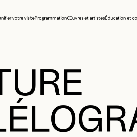
MENU SE
anifier votre visite
Programmation
Œuvres et artistes
Éducation et 
MENU PRI
TURE
LÉLOGR