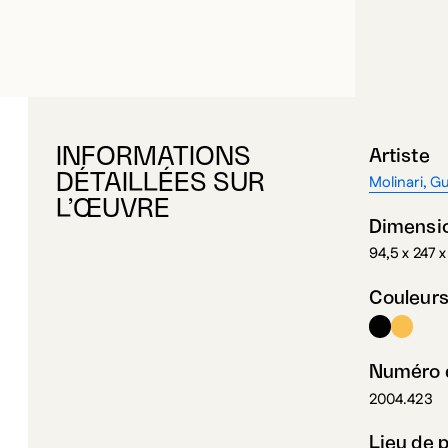
INFORMATIONS
Artiste
DÉTAILLÉES SUR
Molinari, G
L’ŒUVRE
Dimensi
94,5 x 247 
Couleur
Numéro d
2004.423
Lieu de 