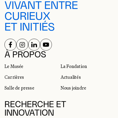
VIVANT ENTRE
CURIEUX
ET INITIÉS
SUIVEZ-NOUS SUR
SUIVEZ-NOUS SUR
SUIVEZ-NOUS SUR
SUIVEZ-NOUS SUR
RÉSEAUX SOCIAUX
À PROPOS
Le Musée
La Fondation
Carrières
Actualités
Salle de presse
Nous joindre
RECHERCHE ET
INNOVATION