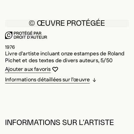
© ŒUVRE PROTÉGÉE
1976
Livre d'artiste incluant onze estampes de Roland
Pichet et des textes de divers auteurs, 5/50
Vous devez être connecté pour ajouter au
Fermer la modale
Ouvrir la modale
Ajouter aux favoris
Informations détaillées sur l’œuvre
INFORMATIONS SUR L’ARTISTE