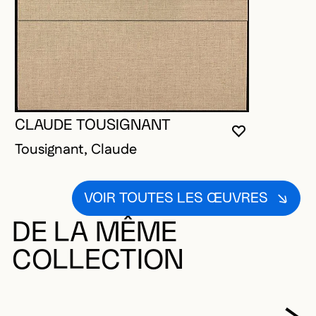
CLAUDE TOUSIGNANT
VOUS DEVE
FERMER L
OUVRIR LA
Tousignant, Claude
VOIR TOUTES LES ŒUVRES
DE LA MÊME
COLLECTION