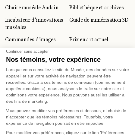
Chaire muséale Audain
Bibliothèque et archives
Incubateur d’innovations
Guide de numérisation 3D
muséales
Commandes d'images
Prix en art actuel
Prix Lynne-Cohen
CLIENTÈLE CORPORATIVE
ET PRIVÉE
Location d'espaces
Activités corporatives
Location d'œuvres
Voyagistes et
professionnels du
tourisme