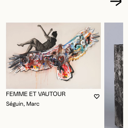
FEMME ET VAUTOUR
VOUS DEVE
FERMER L
OUVRIR LA
Séguin, Marc