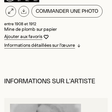
COMMANDER UNE PHOTO
entre 1908 et 1912
Mine de plomb sur papier
Vous devez être connecté pour ajouter au
Fermer la modale
Ouvrir la modale
Ajouter aux favoris
Informations détaillées sur l’œuvre
INFORMATIONS SUR L’ARTISTE