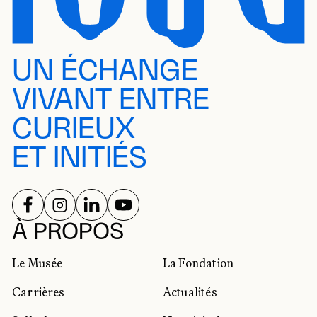
UN ÉCHANGE
VIVANT ENTRE
CURIEUX
ET INITIÉS
SUIVEZ-NOUS SUR
SUIVEZ-NOUS SUR
SUIVEZ-NOUS SUR
SUIVEZ-NOUS SUR
RÉSEAUX SOCIAUX
À PROPOS
Le Musée
La Fondation
Carrières
Actualités