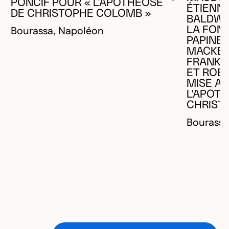
VOUS DEVE
FERMER L
OUVRIR LA
PONCIF POUR « L'APOTHÉOSE
ÉTIENNE
DE CHRISTOPHE COLOMB »
BALDWIN
Bourassa, Napoléon
LA FONT
PAPINEA
MACKEN
FRANKL
ET ROB
MISE A
L'APOT
CHRIST
Bourassa