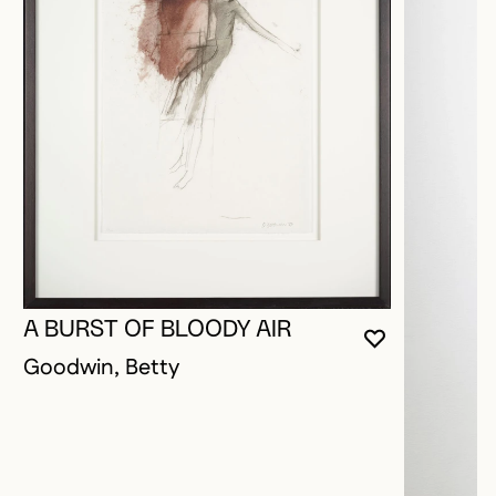
A BURST OF BLOODY AIR
VOUS DEVE
FERMER L
OUVRIR LA
Goodwin, Betty