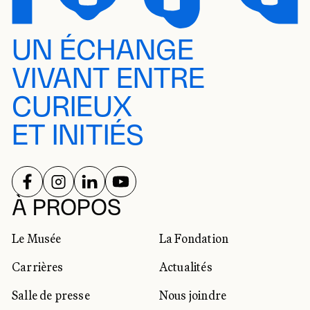
UN ÉCHANGE
VIVANT ENTRE
CURIEUX
ET INITIÉS
SUIVEZ-NOUS SUR
SUIVEZ-NOUS SUR
SUIVEZ-NOUS SUR
SUIVEZ-NOUS SUR
RÉSEAUX SOCIAUX
À PROPOS
Le Musée
La Fondation
Carrières
Actualités
Salle de presse
Nous joindre