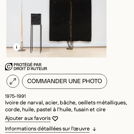
EN SAVOIR PLUS SUR CETTE IMAGE
OUVRIR LA MODALE
COMMANDER UNE PHOTO
1975-1991
Ivoire de narval, acier, bâche, oeillets métalliques,
corde, huile, pastel à l'huile, fusain et cire
Vous devez être connecté pour ajouter au
Fermer la modale
Ouvrir la modale
Ajouter aux favoris
Informations détaillées sur l’œuvre