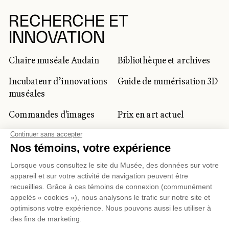
RECHERCHE ET
INNOVATION
Chaire muséale Audain
Bibliothèque et archives
Incubateur d’innovations
Guide de numérisation 3D
muséales
Commandes d'images
Prix en art actuel
Prix Lynne-Cohen
CLIENTÈLE CORPORATIVE
ET PRIVÉE
Location d'espaces
Activités corporatives
Location d'œuvres
Voyagistes et