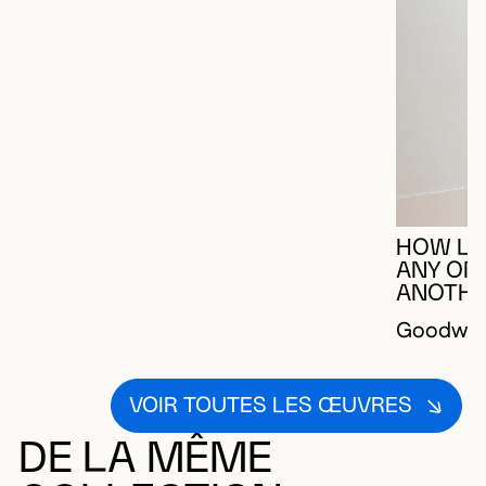
HOW LO
ANY ON
ANOTHE
Goodwin,
VOIR TOUTES LES ŒUVRES
DE LA MÊME