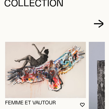
COLLECTION
FEMME ET VAUTOUR
VOUS DEVE
FERMER L
OUVRIR LA