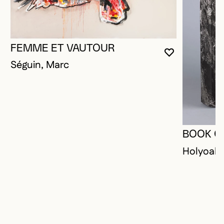
FEMME ET VAUTOUR
VOUS DEVE
FERMER L
OUVRIR LA
Séguin, Marc
BOOK O
Holyoak,