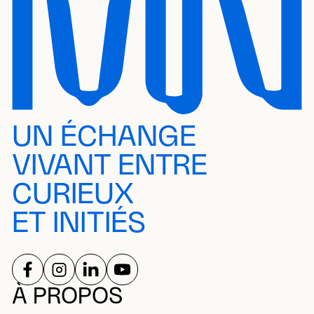
UN ÉCHANGE
VIVANT ENTRE
CURIEUX
ET INITIÉS
SUIVEZ-NOUS SUR
SUIVEZ-NOUS SUR
SUIVEZ-NOUS SUR
SUIVEZ-NOUS SUR
RÉSEAUX SOCIAUX
À PROPOS