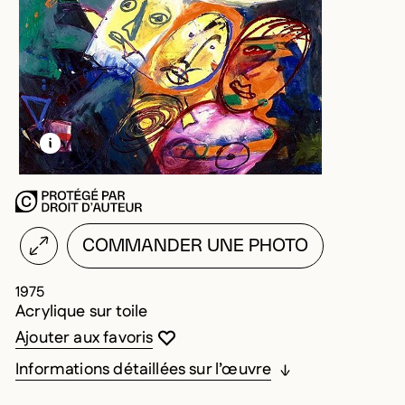
EN SAVOIR PLUS SUR CETTE IMAGE
OUVRIR LA MODALE
COMMANDER UNE PHOTO
1975
Acrylique sur toile
Vous devez être connecté pour ajouter au
Fermer la modale
Ouvrir la modale
Ajouter aux favoris
Informations détaillées sur l’œuvre