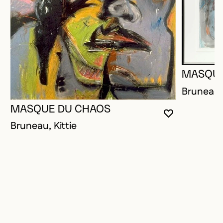
MASQUE
Bruneau, 
MASQUE DU CHAOS
VOUS DEVE
FERMER L
OUVRIR LA
Bruneau, Kittie